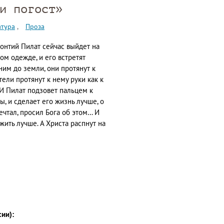
и погост»
атура
Проза
 Понтий Пилат сейчас выйдет на
ом одежде, и его встретят
ним до земли, они протянут к
тели протянут к нему руки как к
И Пилат подзовет пальцем к
ы, и сделает его жизнь лучше, о
ечтал, просил Бога об этом… И
жить лучше. А Христа распнут на
сии):