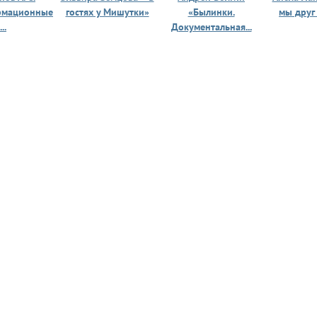
рмационные
гостях у Мишутки»
«Былинки.
мы друг
...
Документальная...