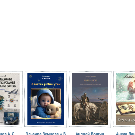
ов А. С.
Эльвира Земцова « В
Андрей Волгин
Анела Ла