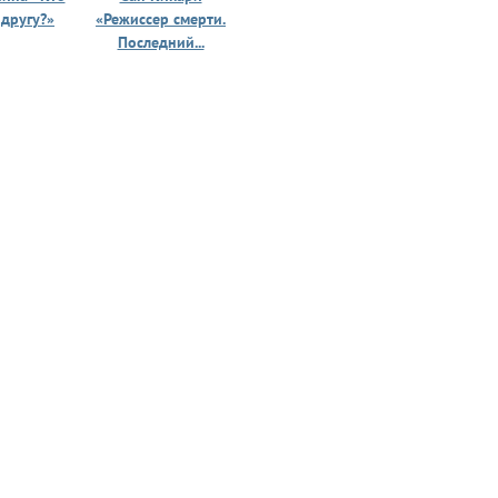
 другу?»
«Режиссер смерти.
«Призрак 
Последний...
юности