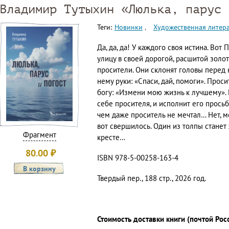
Владимир Тутыхин «Люлька, парус 
Теги:
Новинки
Художественная литер
Да, да, да! У каждого своя истина. Вот
улицу в своей дорогой, расшитой золот
просители. Они склонят головы перед 
нему руки: «Спаси, дай, помоги». Проси
богу: «Измени мою жизнь к лучшему». 
себе просителя, и исполнит его просьб
чем даже проситель не мечтал… Нет, м
вот свершилось. Один из толпы станет 
Фрагмент
кресте…
80.00
₽
ISBN 978-5-00258-163-4
Твердый пер., 188 стр., 2026 год.
Стоимость доставки книги (почтой Рос