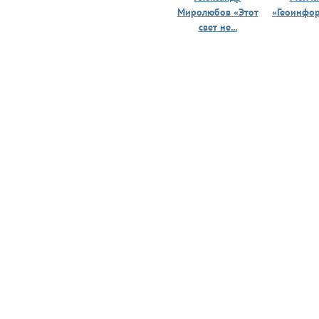
Миролюбов «Этот
«Геоинфо
свет не...