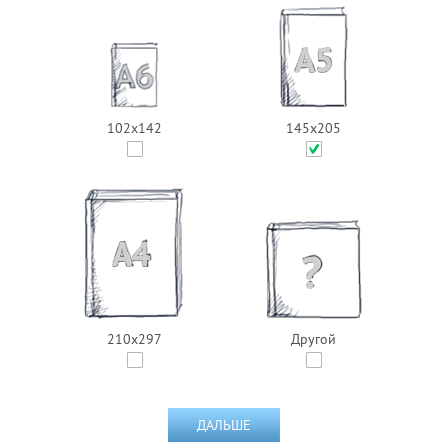
102х142
145х205
210x297
Другой
ДАЛЬШЕ