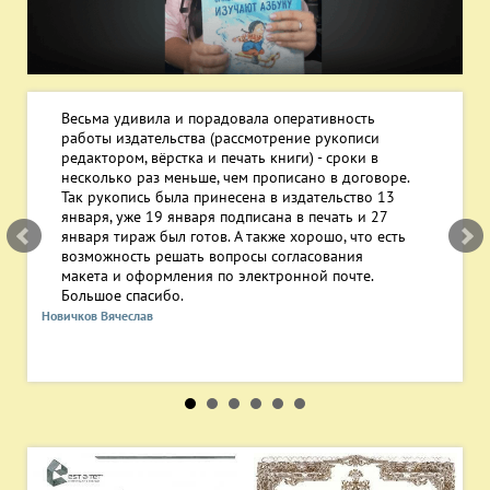
Весьма удивила и порадовала оперативность
С
работы издательства (рассмотрение рукописи
д
редактором, вёрстка и печать книги) - сроки в
несколько раз меньше, чем прописано в договоре.
д
Так рукопись была принесена в издательство 13
2
января, уже 19 января подписана в печать и 27
я
января тираж был готов. А также хорошо, что есть
п
возможность решать вопросы согласования
п
макета и оформления по электронной почте.
К
Большое спасибо.
г
б
Новичков Вячеслав
п
п
б
"
Алла