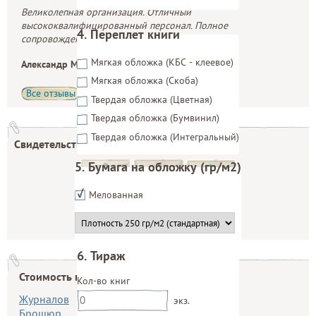
Великолепная организация. Отличный
высококвалифицированный персонал. Полное
4. Переплет книги
сопровождение начинающих...
Мягкая обложка (КБС - клеевое)
Александр Мислевцев
Мягкая обложка (Скоба)
Все отзывы
ЕЩЁ
Твердая обложка (Цветная)
Твердая обложка (Бумвинил)
Твердая обложка (Интегральный)
Свидетельства:
5. Бумага на обложку (гр/м2)
Мелованная
Плотность бумаги на обложку Мелованная
6. Тираж
Стоимость на печать:
Тираж? (шт)
Кол-во книг
*
Журналов
экз.
Брошюр