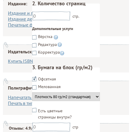
2. Количество страниц
Издание:
Издание и печать на заказ
Количество страниц
*
стр.
Издание детской литературы
Печатные форматы
Дополнительные услуги
Вёрстка
Редактура
Издательский пакет:
Корректура
Купить ISBN
3. Бумага на блок (гр/м2)
Офсетная
Мелованная
Полиграфические услуги:
Плотность бумаги для страниц
Напечатать тираж
Печать в типографии
Есть цветные
страницы внутри?
Количество цветных страниц
стр
Отзывы: 4.9/5 балла