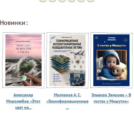
Новинки:
Александр
Молчанов А. С.
Эльвира Земцова « В
Миролюбов «Этот
«Геоинформационные
гостях у Мишутки»
свет не...
...