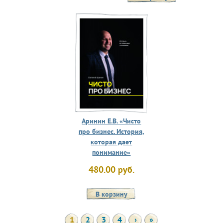
Аринин Е.В. «Чисто
про бизнес. История,
которая дает
понимание»
480.00 руб.
1
2
3
4
›
»