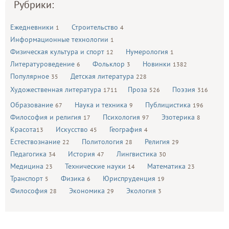
Рубрики:
Ежедневники
Строительство
1
4
Информационные технологии
1
Физическая культура и спорт
Нумерология
12
1
Литературоведение
Фольклор
Новинки
6
3
1382
Популярное
Детская литература
35
228
Художественная литература
Проза
Поэзия
1711
526
316
Образование
Наука и техника
Публицистика
67
9
196
Философия и религия
Психология
Эзотерика
17
97
8
Красота
Искусство
География
13
45
4
Естествознание
Политология
Религия
22
28
29
Педагогика
История
Лингвистика
34
47
30
Медицина
Технические науки
Математика
23
14
23
Транспорт
Физика
Юриспруденция
5
6
19
Философия
Экономика
Экология
28
29
3