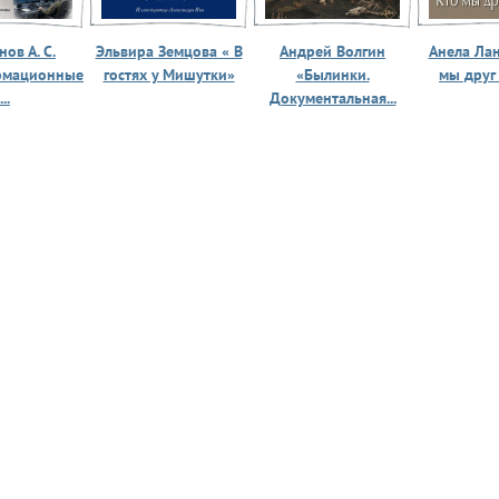
ов А. С.
Эльвира Земцова « В
Андрей Волгин
Анела Ла
рмационные
гостях у Мишутки»
«Былинки.
мы друг
...
Документальная...