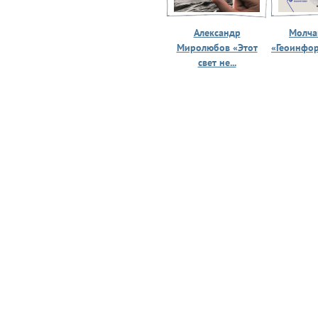
Александр
Молчан
Миролюбов «Этот
«Геоинфо
свет не...