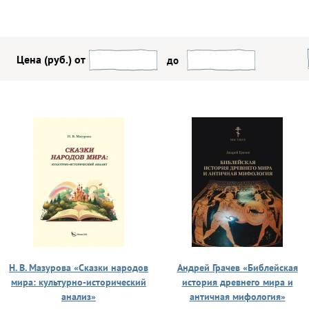
Цена (руб.) от
до
Н. В. Мазурова «Сказки народов
Андрей Грачев «Библейская
мира: культурно-исторический
история древнего мира и
анализ»
античная мифология»