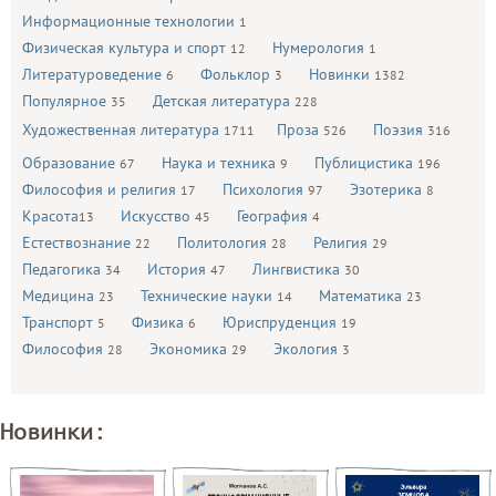
Информационные технологии
1
Физическая культура и спорт
Нумерология
12
1
Литературоведение
Фольклор
Новинки
6
3
1382
Популярное
Детская литература
35
228
Художественная литература
Проза
Поэзия
1711
526
316
Образование
Наука и техника
Публицистика
67
9
196
Философия и религия
Психология
Эзотерика
17
97
8
Красота
Искусство
География
13
45
4
Естествознание
Политология
Религия
22
28
29
Педагогика
История
Лингвистика
34
47
30
Медицина
Технические науки
Математика
23
14
23
Транспорт
Физика
Юриспруденция
5
6
19
Философия
Экономика
Экология
28
29
3
Новинки: