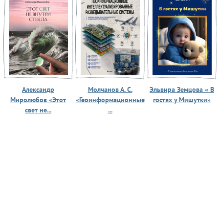
Александр
Молчанов А. С.
Эльвира Земцова « В
Миролюбов «Этот
«Геоинформационные
гостях у Мишутки»
свет не...
...