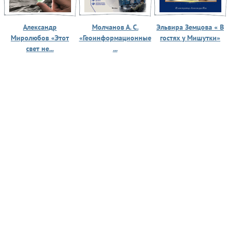
Александр
Молчанов А. С.
Эльвира Земцова « В
Миролюбов «Этот
«Геоинформационные
гостях у Мишутки»
свет не...
...