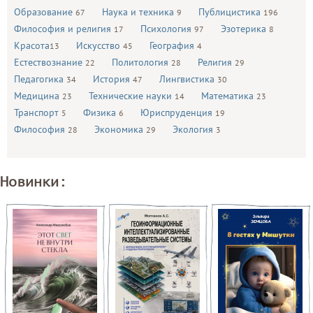
Образование
Наука и техника
Публицистика
67
9
196
Философия и религия
Психология
Эзотерика
17
97
8
Красота
Искусство
География
13
45
4
Естествознание
Политология
Религия
22
28
29
Педагогика
История
Лингвистика
34
47
30
Медицина
Технические науки
Математика
23
14
23
Транспорт
Физика
Юриспруденция
5
6
19
Философия
Экономика
Экология
28
29
3
Новинки: