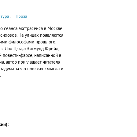
атура
Проза
о сеанса экстрасенса в Москве
сихозов. На улицах появляются
кими философами прошлого,
 с Лао Цзы, а Зигмунд Фрейд
й повести-фарсе, написанной в
а, автор приглашает читателя
 задуматься о поисках смысла и
.
сии):