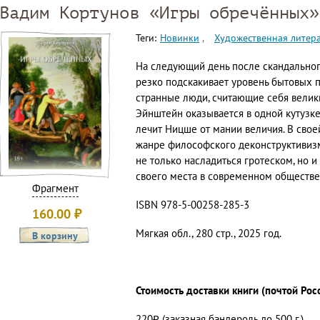
Вадим Кортунов «Игры обречённых»
Теги:
Новинки
Художественная литер
На следующий день после скандальног
резко подскакивает уровень бытовых п
странные люди, считающие себя вели
Эйнштейн оказывается в одной кутузке
лечит Ницше от мании величия. В свое
жанре философского деконструктивизм
не только насладиться гротеском, но и
своего места в современном обществе
Фрагмент
ISBN 978-5-00258-285-3
160.00
₽
Мягкая обл., 280 стр., 2025 год.
Стоимость доставки книги (почтой Рос
220₽ (заказная бандероль до 500 г.)