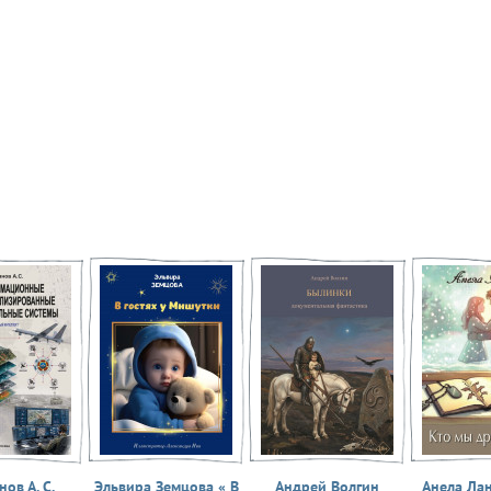
ов А. С.
Эльвира Земцова « В
Андрей Волгин
Анела Ла