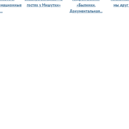
рмационные
гостях у Мишутки»
«Былинки.
мы друг
...
Документальная...