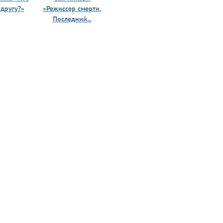
 другу?»
«Режиссер смерти.
«Призрак 
Последний...
юности