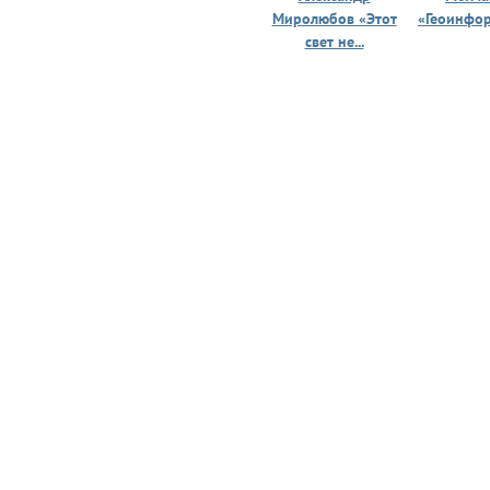
Миролюбов «Этот
«Геоинфо
свет не...