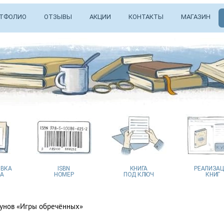
ТФОЛИО
ОТЗЫВЫ
АКЦИИ
КОНТАКТЫ
МАГАЗИН
ВКА
ISBN
КНИГА
РЕАЛИЗА
А
НОМЕР
ПОД КЛЮЧ
КНИГ
унов «Игры обречённых»