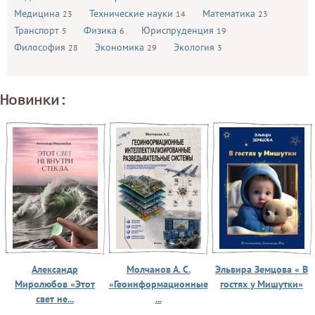
Медицина
Технические науки
Математика
23
14
23
Транспорт
Физика
Юриспруденция
5
6
19
Философия
Экономика
Экология
28
29
3
Новинки:
Александр
Молчанов А. С.
Эльвира Земцова « В
Миролюбов «Этот
«Геоинформационные
гостях у Мишутки»
свет не...
...