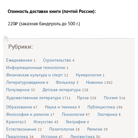
Стоимость доставки книги (почтой России):
220₽ (заказная бандероль до 500 г.)
Рубрики:
Ежедневники
Строительство
1
4
Информационные технологии
1
Физическая культура и спорт
Нумерология
12
1
Литературоведение
Фольклор
Новинки
6
3
1382
Популярное
Детская литература
35
228
Художественная литература
Проза
Поэзия
1711
526
316
Образование
Наука и техника
Публицистика
67
9
196
Философия и религия
Психология
Эзотерика
17
97
8
Красота
Искусство
География
13
45
4
Естествознание
Политология
Религия
22
28
29
Педагогика
История
Лингвистика
34
47
30