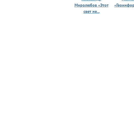
Миролюбов «Этот
«Геоинфо
свет не...