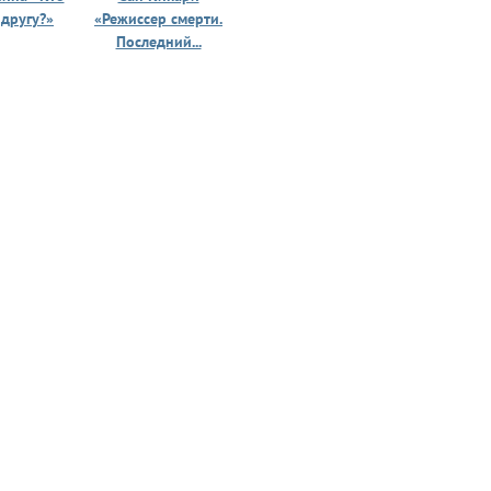
 другу?»
«Режиссер смерти.
«Призрак 
Последний...
юности