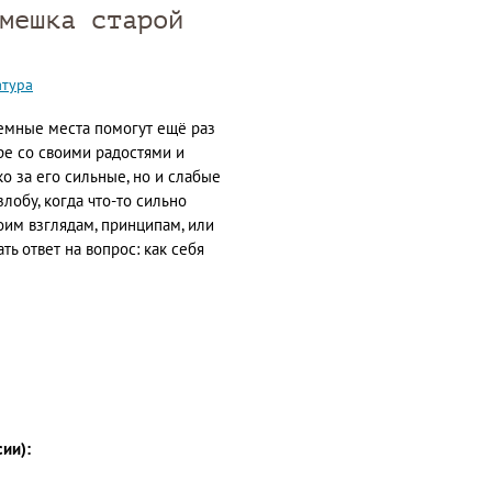
мешка старой
атура
емные места помогут ещё раз
ире со своими радостями и
ко за его сильные, но и слабые
злобу, когда что-то сильно
оим взглядам, принципам, или
ть ответ на вопрос: как себя
сии):