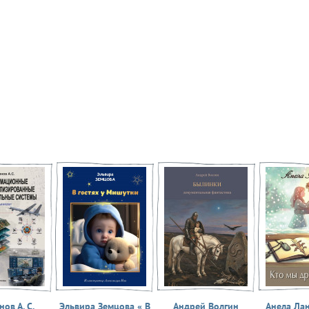
ов А. С.
Эльвира Земцова « В
Андрей Волгин
Анела Ла