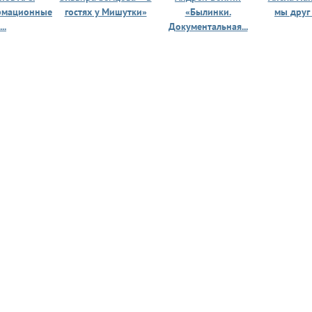
рмационные
гостях у Мишутки»
«Былинки.
мы друг
...
Документальная...