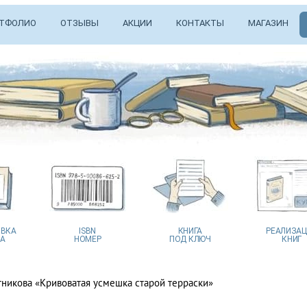
ТФОЛИО
ОТЗЫВЫ
АКЦИИ
КОНТАКТЫ
МАГАЗИН
ВКА
ISBN
КНИГА
РЕАЛИЗА
А
НОМЕР
ПОД КЛЮЧ
КНИГ
тникова «Кривоватая усмешка старой терраски»