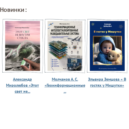
Новинки:
Александр
Молчанов А. С.
Эльвира Земцова « В
Миролюбов «Этот
«Геоинформационные
гостях у Мишутки»
свет не...
...