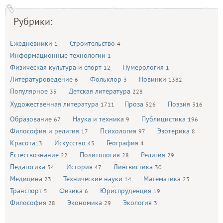
Рубрики:
Ежедневники
Строительство
1
4
Информационные технологии
1
Физическая культура и спорт
Нумерология
12
1
Литературоведение
Фольклор
Новинки
6
3
1382
Популярное
Детская литература
35
228
Художественная литература
Проза
Поэзия
1711
526
316
Образование
Наука и техника
Публицистика
67
9
196
Философия и религия
Психология
Эзотерика
17
97
8
Красота
Искусство
География
13
45
4
Естествознание
Политология
Религия
22
28
29
Педагогика
История
Лингвистика
34
47
30
Медицина
Технические науки
Математика
23
14
23
Транспорт
Физика
Юриспруденция
5
6
19
Философия
Экономика
Экология
28
29
3