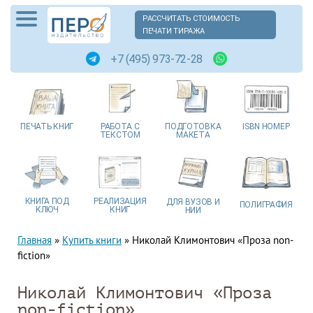
РАССЧИТАТЬ СТОИМОСТЬ
ПЕЧАТИ ТИРАЖА
+7 (495) 973-72-28
ПЕЧАТЬ
КНИГ
РАБОТА
С
ПОДГОТОВКА
ISBN
НОМЕР
ТЕКСТОМ
МАКЕТА
КНИГА
ПОД
РЕАЛИЗАЦИЯ
ДЛЯ ВУЗОВ
И
ПОЛИГРАФИЯ
КЛЮЧ
КНИГ
НИИ
Главная
»
Купить книги
»
Николай Климонтович «Проза non-
fiction»
Николай Климонтович «Проза
non-fiction»