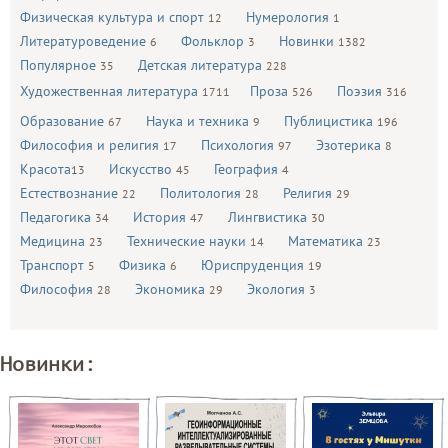
Физическая культура и спорт
Нумерология
12
1
Литературоведение
Фольклор
Новинки
6
3
1382
Популярное
Детская литература
35
228
Художественная литература
Проза
Поэзия
1711
526
316
Образование
Наука и техника
Публицистика
67
9
196
Философия и религия
Психология
Эзотерика
17
97
8
Красота
Искусство
География
13
45
4
Естествознание
Политология
Религия
22
28
29
Педагогика
История
Лингвистика
34
47
30
Медицина
Технические науки
Математика
23
14
23
Транспорт
Физика
Юриспруденция
5
6
19
Философия
Экономика
Экология
28
29
3
Новинки: