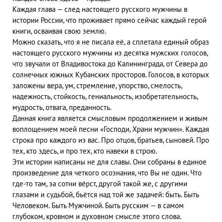
Каждая глава — след настоящего русского мужчины в
истории России, что проживает прямо сейчас каждый герой
книги, осваивая свою землю.
Можно сказать, что я не писала её, а сплетала единый образ
настоящего русского мужчины из десятка мужских голосов,
что звучали от Владивостока до Калининграда, от Севера до
солнечных южных Кубанских просторов. Голосов, в которых
заложены вера, ум, стремление, упорство, смелость,
надежность, стойкость, гениальность, изобретательность,
мудрость, отвага, преданность.
Данная книга является смысловым продолжением и живым
воплощением моей песни «Господи, Храни мужчин». Каждая
строка про каждого из вас. Про отцов, братьев, сыновей. Про
тех, кто здесь, и про тех, кто навеки в строю.
Эти истории написаны не для славы. Они собраны в единое
произведение для четкого осознания, что Вы не один. Что
где-то там, за сотни вёрст, другой такой же, с другими
глазами и судьбой, бьётся над той же задачей: быть. Быть
Человеком. Быть Мужчиной. Быть русским — в самом
глубоком, кровном и духовном смысле этого слова.