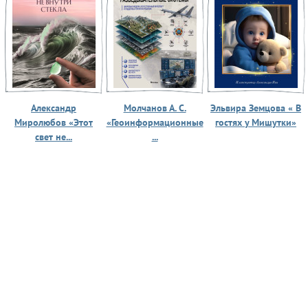
Александр
Молчанов А. С.
Эльвира Земцова « В
Миролюбов «Этот
«Геоинформационные
гостях у Мишутки»
свет не...
...