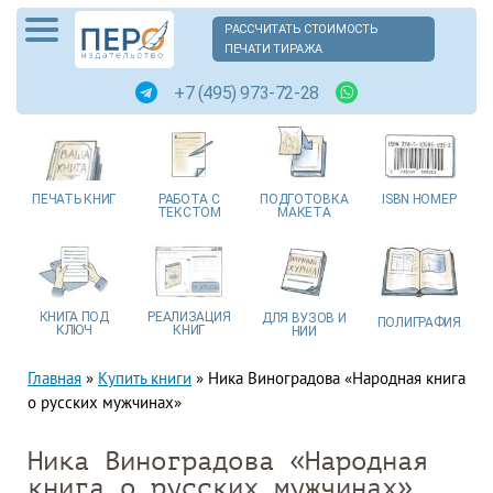
РАССЧИТАТЬ СТОИМОСТЬ
ПЕЧАТИ ТИРАЖА
+7 (495) 973-72-28
ПЕЧАТЬ
КНИГ
РАБОТА
С
ПОДГОТОВКА
ISBN
НОМЕР
ТЕКСТОМ
МАКЕТА
КНИГА
ПОД
РЕАЛИЗАЦИЯ
ДЛЯ ВУЗОВ
И
ПОЛИГРАФИЯ
КЛЮЧ
КНИГ
НИИ
Главная
»
Купить книги
»
Ника Виноградова «Народная книга
о русских мужчинах»
Ника Виноградова «Народная
книга о русских мужчинах»