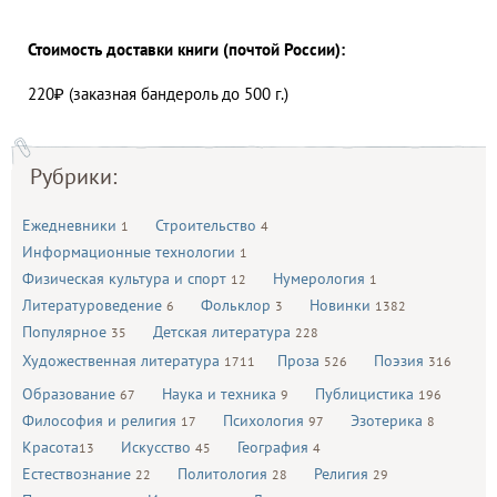
Стоимость доставки книги (почтой России):
220₽ (заказная бандероль до 500 г.)
Рубрики:
Ежедневники
Строительство
1
4
Информационные технологии
1
Физическая культура и спорт
Нумерология
12
1
Литературоведение
Фольклор
Новинки
6
3
1382
Популярное
Детская литература
35
228
Художественная литература
Проза
Поэзия
1711
526
316
Образование
Наука и техника
Публицистика
67
9
196
Философия и религия
Психология
Эзотерика
17
97
8
Красота
Искусство
География
13
45
4
Естествознание
Политология
Религия
22
28
29