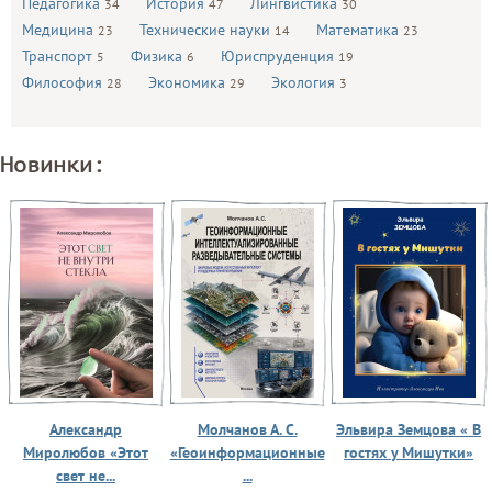
Педагогика
История
Лингвистика
34
47
30
Медицина
Технические науки
Математика
23
14
23
Транспорт
Физика
Юриспруденция
5
6
19
Философия
Экономика
Экология
28
29
3
Новинки:
Александр
Молчанов А. С.
Эльвира Земцова « В
Миролюбов «Этот
«Геоинформационные
гостях у Мишутки»
свет не...
...