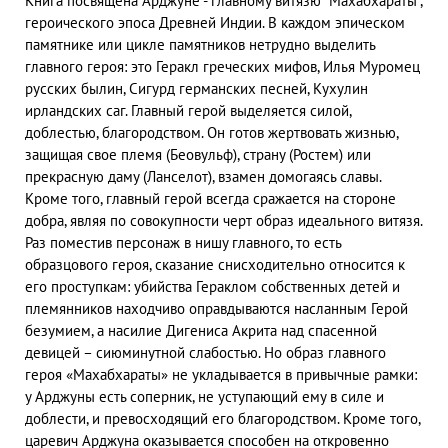
Книга посвящена Арджуне - главному витязю "Махабхараты",
героического эпоса Древней Индии. В каждом эпическом
памятникe или циклe памятников нетрудно выделить
главного героя: это Геракл греческих мифов, Илья Муромец
русских былин, Сигурд германских песней, Кухулин
ирландских саг. Главный герой выделяется силой,
доблестью, благородством. Он готов жертвовать жизнью,
защищая свое племя (Беовульф), страну (Ростем) или
прекрасную даму (Ланселот), взамен домогаясь славы.
Кроме того, главный герой всегда сражается на стороне
добра, являя по совокупности черт образ идеального витязя.
Раз поместив персонаж в нишу главного, то есть
образцового героя, сказание снисходительно относится к
его проступкам: убийства Гераклом собственных детей и
племянников находчиво оправдываются насланным Герой
безумием, а насилие Дигениса Акрита над спасенной
девицей – сиюминутной слабостью. Но образ главного
героя «Махабхараты» не укладывается в привычные рамки:
у Арджуны есть соперник, не уступающий ему в силе и
доблести, и превосходящий его благородством. Кроме того,
царевич Арджуна оказывается способен на откровенно