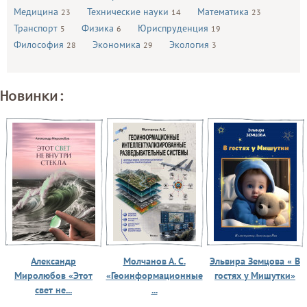
Медицина
Технические науки
Математика
23
14
23
Транспорт
Физика
Юриспруденция
5
6
19
Философия
Экономика
Экология
28
29
3
Новинки:
Александр
Молчанов А. С.
Эльвира Земцова « В
Миролюбов «Этот
«Геоинформационные
гостях у Мишутки»
свет не...
...