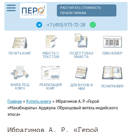
РАССЧИТАТЬ СТОИМОСТЬ
ПЕЧАТИ ТИРАЖА
+7 (495) 973-72-28
ПЕЧАТЬ
КНИГ
РАБОТА
С
ПОДГОТОВКА
ISBN
НОМЕР
ТЕКСТОМ
МАКЕТА
КНИГА
ПОД
РЕАЛИЗАЦИЯ
ДЛЯ ВУЗОВ
И
ПОЛИГРАФИЯ
КЛЮЧ
КНИГ
НИИ
Главная
»
Купить книги
»
Ибрагимов А. Р. «Герой
«Махабхараты» Арджуна. Образцовый витязь индийского
эпоса»
Ибрагимов А. Р. «Герой