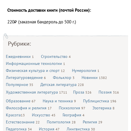
Стоимость доставки книги (почтой России):
220₽ (заказная бандероль до 500 г.)
Рубрики:
Ежедневники
Строительство
1
4
Информационные технологии
1
Физическая культура и спорт
Нумерология
12
1
Литературоведение
Фольклор
Новинки
6
3
1382
Популярное
Детская литература
35
228
Художественная литература
Проза
Поэзия
1711
526
316
Образование
Наука и техника
Публицистика
67
9
196
Философия и религия
Психология
Эзотерика
17
97
8
Красота
Искусство
География
13
45
4
Естествознание
Политология
Религия
22
28
29
Педагогика
История
Лингвистика
34
47
30