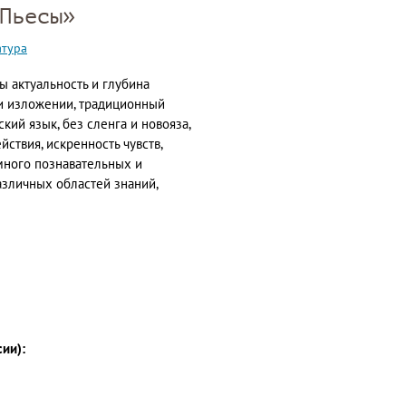
Пьесы»
атура
ы актуальность и глубина
 и изложении, традиционный
кий язык, без сленга и новояза,
йствия, искренность чувств,
много познавательных и
зличных областей знаний,
сии):