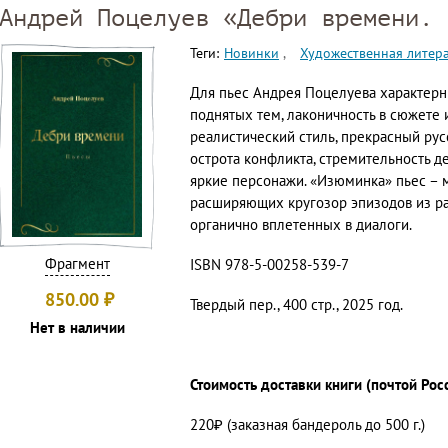
Андрей Поцелуев «Дебри времени. 
Теги:
Новинки
Художественная литер
Для пьес Андрея Поцелуева характерн
поднятых тем, лаконичность в сюжете
реалистический стиль, прекрасный русс
острота конфликта, стремительность де
яркие персонажи. «Изюминка» пьес – 
расширяющих кругозор эпизодов из ра
органично вплетенных в диалоги.
Фрагмент
ISBN 978-5-00258-539-7
850.00
₽
Твердый пер., 400 стр., 2025 год.
Нет в наличии
Стоимость доставки книги (почтой Рос
220₽ (заказная бандероль до 500 г.)