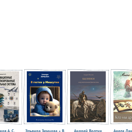
ов А. С.
Эльвира Земцова « В
Андрей Волгин
Анела Ла