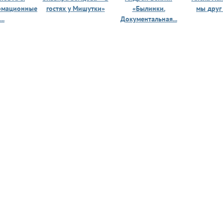
рмационные
гостях у Мишутки»
«Былинки.
мы друг
...
Документальная...