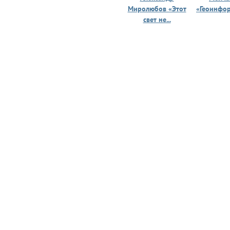
Миролюбов «Этот
«Геоинфо
свет не...