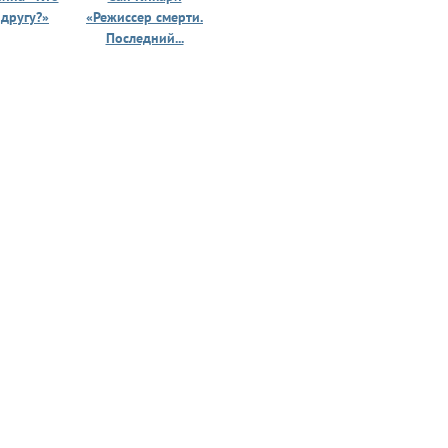
 другу?»
«Режиссер смерти.
«Призрак 
Последний...
юности