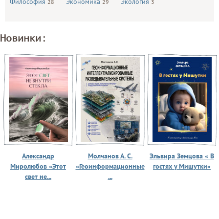
Философия
Экономика
Экология
28
29
3
Новинки:
Александр
Молчанов А. С.
Эльвира Земцова « В
Миролюбов «Этот
«Геоинформационные
гостях у Мишутки»
свет не...
...