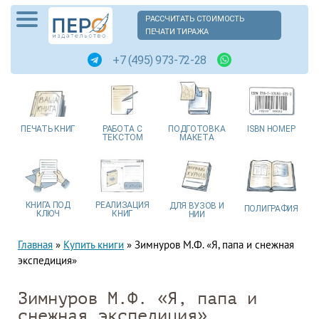
РАССЧИТАТЬ СТОИМОСТЬ
ПЕЧАТИ ТИРАЖА
+7 (495) 973-72-28
ПЕЧАТЬ
КНИГ
РАБОТА
С
ПОДГОТОВКА
ISBN
НОМЕР
ТЕКСТОМ
МАКЕТА
КНИГА
ПОД
РЕАЛИЗАЦИЯ
ДЛЯ ВУЗОВ
И
ПОЛИГРАФИЯ
КЛЮЧ
КНИГ
НИИ
Главная
»
Купить книги
»
Зимнуров М.Ф. «Я, папа и снежная
экспедиция»
Зимнуров М.Ф. «Я, папа и
снежная экспедиция»