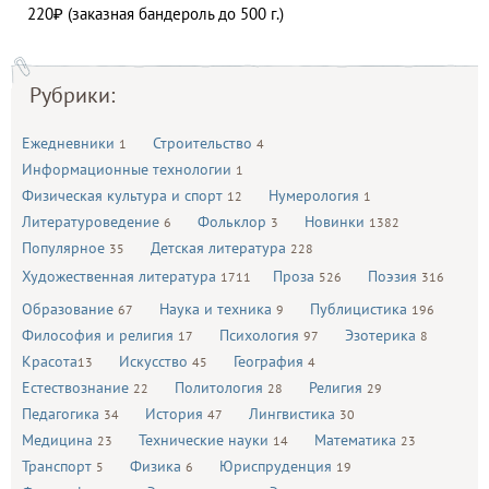
220₽ (заказная бандероль до 500 г.)
Рубрики:
Ежедневники
Строительство
1
4
Информационные технологии
1
Физическая культура и спорт
Нумерология
12
1
Литературоведение
Фольклор
Новинки
6
3
1382
Популярное
Детская литература
35
228
Художественная литература
Проза
Поэзия
1711
526
316
Образование
Наука и техника
Публицистика
67
9
196
Философия и религия
Психология
Эзотерика
17
97
8
Красота
Искусство
География
13
45
4
Естествознание
Политология
Религия
22
28
29
Педагогика
История
Лингвистика
34
47
30
Медицина
Технические науки
Математика
23
14
23
Транспорт
Физика
Юриспруденция
5
6
19