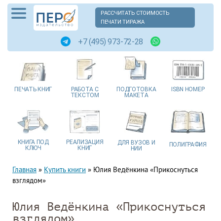
РАССЧИТАТЬ СТОИМОСТЬ
ПЕЧАТИ ТИРАЖА
+7 (495) 973-72-28
ПЕЧАТЬ
КНИГ
РАБОТА
С
ПОДГОТОВКА
ISBN
НОМЕР
ТЕКСТОМ
МАКЕТА
КНИГА
ПОД
РЕАЛИЗАЦИЯ
ДЛЯ ВУЗОВ
И
ПОЛИГРАФИЯ
КЛЮЧ
КНИГ
НИИ
Главная
»
Купить книги
»
Юлия Ведёнкина «Прикоснуться
взглядом»
Юлия Ведёнкина «Прикоснуться
взглядом»