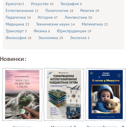
Красота
Искусство
География
13
45
4
Естествознание
Политология
Религия
22
28
29
Педагогика
История
Лингвистика
34
47
30
Медицина
Технические науки
Математика
23
14
23
Транспорт
Физика
Юриспруденция
5
6
19
Философия
Экономика
Экология
28
29
3
Новинки: