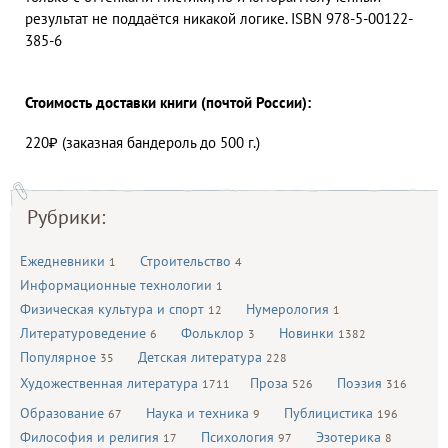
результат не поддаётся никакой логике. ISBN 978-5-00122-
385-6
Стоимость доставки книги (почтой России):
220₽ (заказная бандероль до 500 г.)
Рубрики:
Ежедневники
Строительство
1
4
Информационные технологии
1
Физическая культура и спорт
Нумерология
12
1
Литературоведение
Фольклор
Новинки
6
3
1382
Популярное
Детская литература
35
228
Художественная литература
Проза
Поэзия
1711
526
316
Образование
Наука и техника
Публицистика
67
9
196
Философия и религия
Психология
Эзотерика
17
97
8