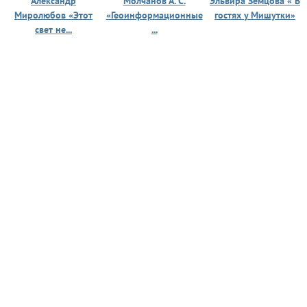
Александр
Молчанов А. С.
Эльвира Земцова « В
Миролюбов «Этот
«Геоинформационные
гостях у Мишутки»
свет не...
...