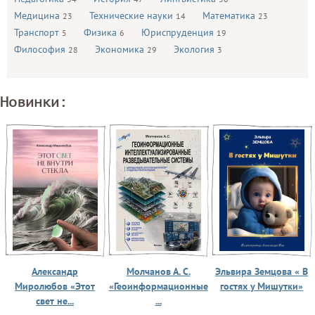
Медицина
Технические науки
Математика
23
14
23
Транспорт
Физика
Юриспруденция
5
6
19
Философия
Экономика
Экология
28
29
3
Новинки:
Александр
Молчанов А. С.
Эльвира Земцова « В
Миролюбов «Этот
«Геоинформационные
гостях у Мишутки»
свет не...
...