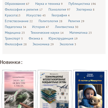
Образование
Наука и техника
Публицистика
67
9
196
Философия и религия
Психология
Эзотерика
17
97
8
Красота
Искусство
География
13
45
4
Естествознание
Политология
Религия
22
28
29
Педагогика
История
Лингвистика
34
47
30
Медицина
Технические науки
Математика
23
14
23
Транспорт
Физика
Юриспруденция
5
6
19
Философия
Экономика
Экология
28
29
3
Новинки: