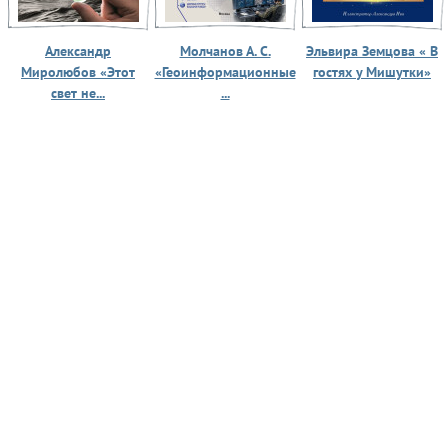
Александр
Молчанов А. С.
Эльвира Земцова « В
Миролюбов «Этот
«Геоинформационные
гостях у Мишутки»
свет не...
...