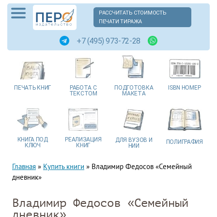
РАССЧИТАТЬ СТОИМОСТЬ
ПЕЧАТИ ТИРАЖА
+7 (495) 973-72-28
ПЕЧАТЬ
КНИГ
РАБОТА
С
ПОДГОТОВКА
ISBN
НОМЕР
ТЕКСТОМ
МАКЕТА
КНИГА
ПОД
РЕАЛИЗАЦИЯ
ДЛЯ ВУЗОВ
И
ПОЛИГРАФИЯ
КЛЮЧ
КНИГ
НИИ
Главная
»
Купить книги
»
Владимир Федосов «Семейный
дневник»
Владимир Федосов «Семейный
дневник»