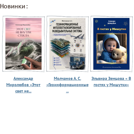
Новинки:
Александр
Молчанов А. С.
Эльвира Земцова « В
Миролюбов «Этот
«Геоинформационные
гостях у Мишутки»
свет не...
...