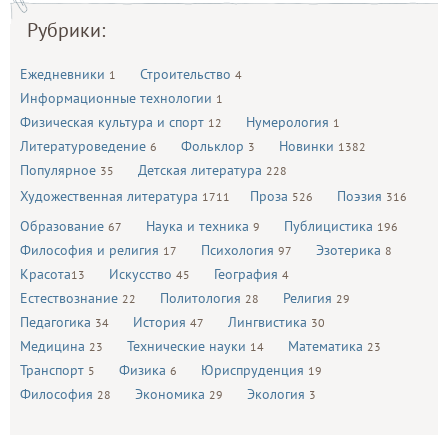
Рубрики:
Ежедневники
Строительство
1
4
Информационные технологии
1
Физическая культура и спорт
Нумерология
12
1
Литературоведение
Фольклор
Новинки
6
3
1382
Популярное
Детская литература
35
228
Художественная литература
Проза
Поэзия
1711
526
316
Образование
Наука и техника
Публицистика
67
9
196
Философия и религия
Психология
Эзотерика
17
97
8
Красота
Искусство
География
13
45
4
Естествознание
Политология
Религия
22
28
29
Педагогика
История
Лингвистика
34
47
30
Медицина
Технические науки
Математика
23
14
23
Транспорт
Физика
Юриспруденция
5
6
19
Философия
Экономика
Экология
28
29
3