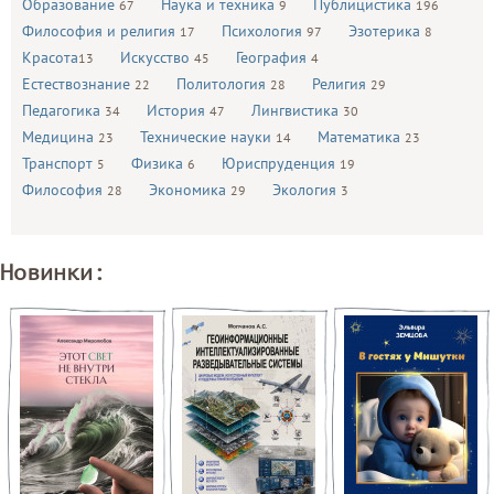
Образование
Наука и техника
Публицистика
67
9
196
Философия и религия
Психология
Эзотерика
17
97
8
Красота
Искусство
География
13
45
4
Естествознание
Политология
Религия
22
28
29
Педагогика
История
Лингвистика
34
47
30
Медицина
Технические науки
Математика
23
14
23
Транспорт
Физика
Юриспруденция
5
6
19
Философия
Экономика
Экология
28
29
3
Новинки: