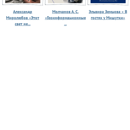
Александр
Молчанов А. С.
Эльвира Земцова « В
Миролюбов «Этот
«Геоинформационные
гостях у Мишутки»
свет не...
...