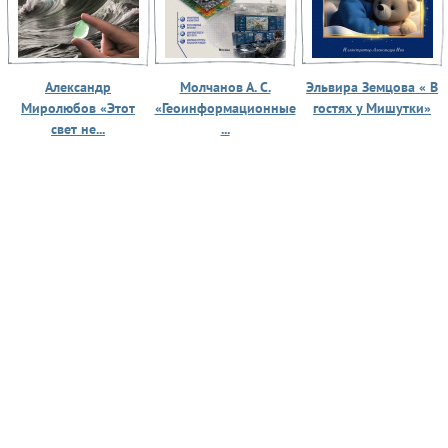
Александр
Молчанов А. С.
Эльвира Земцова « В
Миролюбов «Этот
«Геоинформационные
гостях у Мишутки»
свет не...
...