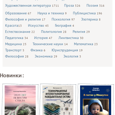
Художественная литература
Проза
Поэзия
1711
526
316
Образование
Наука и техника
Публицистика
67
9
196
Философия и религия
Психология
Эзотерика
17
97
8
Красота
Искусство
География
13
45
4
Естествознание
Политология
Религия
22
28
29
Педагогика
История
Лингвистика
34
47
30
Медицина
Технические науки
Математика
23
14
23
Транспорт
Физика
Юриспруденция
5
6
19
Философия
Экономика
Экология
28
29
3
Новинки: