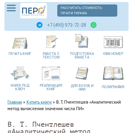
РАССЧИТАТЬ СТОИМОСТЬ
ПЕЧАТИ ТИРАЖА
+7 (495) 973-72-28
ПЕЧАТЬ
КНИГ
РАБОТА
С
ПОДГОТОВКА
ISBN
НОМЕР
ТЕКСТОМ
МАКЕТА
КНИГА
ПОД
РЕАЛИЗАЦИЯ
ДЛЯ ВУЗОВ
И
ПОЛИГРАФИЯ
КЛЮЧ
КНИГ
НИИ
Главная
»
Купить книги
»
В. Т. Пчентлешев «Аналитический
метод вычисления значения числа ПИ»
В. Т. Пчентлешев
«Аналитический метод