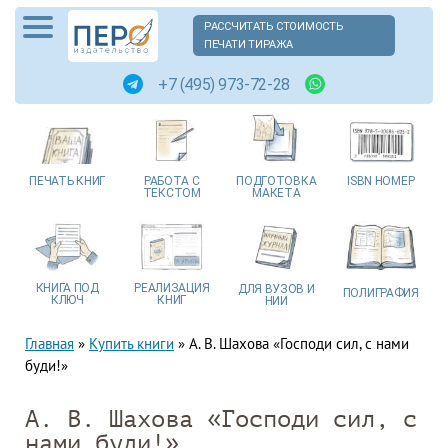
РАССЧИТАТЬ СТОИМОСТЬ
ПЕЧАТИ ТИРАЖА
+7 (495) 973-72-28
ПЕЧАТЬ
КНИГ
РАБОТА
С
ПОДГОТОВКА
ISBN
НОМЕР
ТЕКСТОМ
МАКЕТА
КНИГА
ПОД
РЕАЛИЗАЦИЯ
ДЛЯ ВУЗОВ
И
ПОЛИГРАФИЯ
КЛЮЧ
КНИГ
НИИ
Главная
»
Купить книги
»
А. В. Шахова «Господи сил, с нами
буди!»
А. В. Шахова «Господи сил, с
нами буди!»