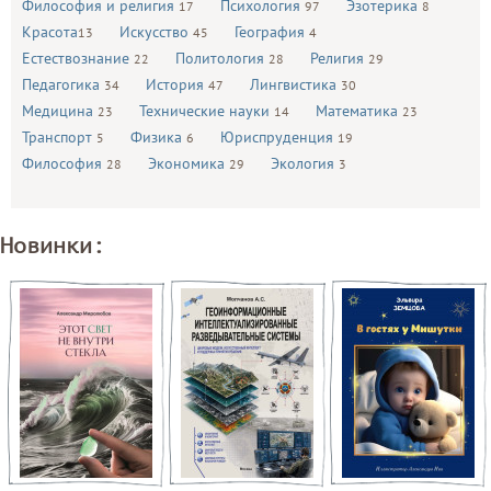
Философия и религия
Психология
Эзотерика
17
97
8
Красота
Искусство
География
13
45
4
Естествознание
Политология
Религия
22
28
29
Педагогика
История
Лингвистика
34
47
30
Медицина
Технические науки
Математика
23
14
23
Транспорт
Физика
Юриспруденция
5
6
19
Философия
Экономика
Экология
28
29
3
Новинки: