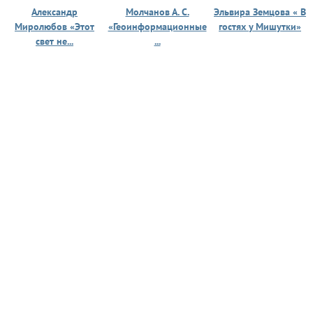
Александр
Молчанов А. С.
Эльвира Земцова « В
Миролюбов «Этот
«Геоинформационные
гостях у Мишутки»
свет не...
...