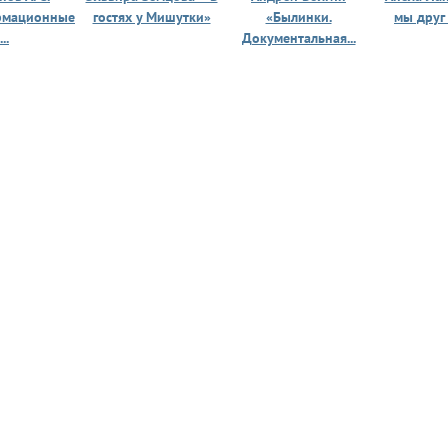
рмационные
гостях у Мишутки»
«Былинки.
мы друг
...
Документальная...