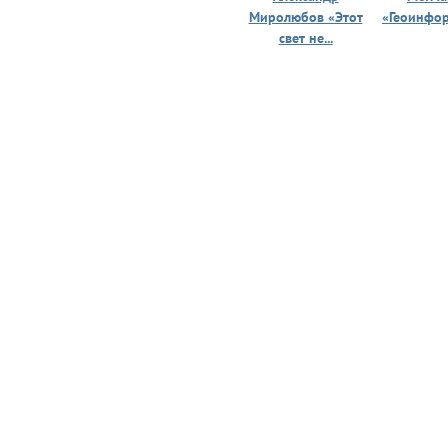
Миролюбов «Этот
«Геоинфо
свет не...