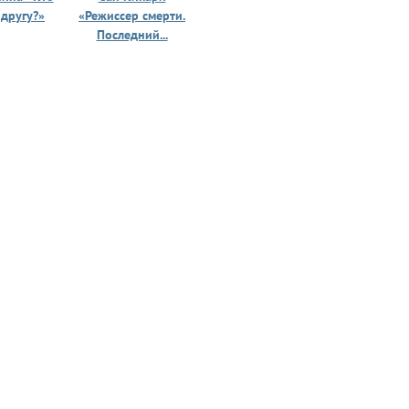
 другу?»
«Режиссер смерти.
«Призрак 
Последний...
юности