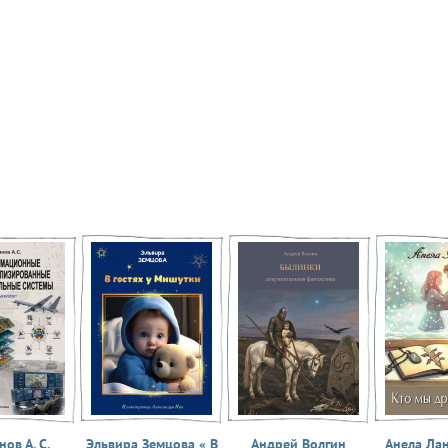
ов А. С.
Эльвира Земцова « В
Андрей Волгин
Анела Ла