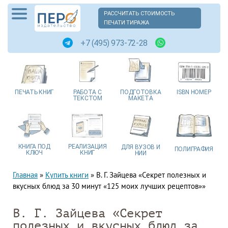
РАССЧИТАТЬ СТОИМОСТЬ
ПЕЧАТИ ТИРАЖА
+7 (495) 973-72-28
ПЕЧАТЬ
КНИГ
РАБОТА
С
ПОДГОТОВКА
ISBN
НОМЕР
ТЕКСТОМ
МАКЕТА
КНИГА
ПОД
РЕАЛИЗАЦИЯ
ДЛЯ ВУЗОВ
И
ПОЛИГРАФИЯ
КЛЮЧ
КНИГ
НИИ
Главная
»
Купить книги
»
В. Г. Зайцева «Секрет полезных и
вкусных блюд за 30 минут «125 моих лучших рецептов»»
В. Г. Зайцева «Секрет
полезных и вкусных блюд за