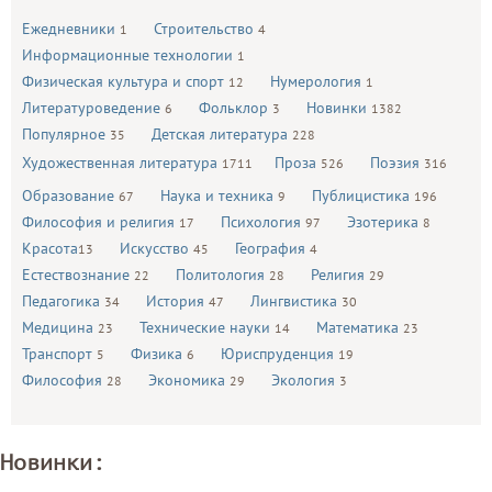
Ежедневники
Строительство
1
4
Информационные технологии
1
Физическая культура и спорт
Нумерология
12
1
Литературоведение
Фольклор
Новинки
6
3
1382
Популярное
Детская литература
35
228
Художественная литература
Проза
Поэзия
1711
526
316
Образование
Наука и техника
Публицистика
67
9
196
Философия и религия
Психология
Эзотерика
17
97
8
Красота
Искусство
География
13
45
4
Естествознание
Политология
Религия
22
28
29
Педагогика
История
Лингвистика
34
47
30
Медицина
Технические науки
Математика
23
14
23
Транспорт
Физика
Юриспруденция
5
6
19
Философия
Экономика
Экология
28
29
3
Новинки: