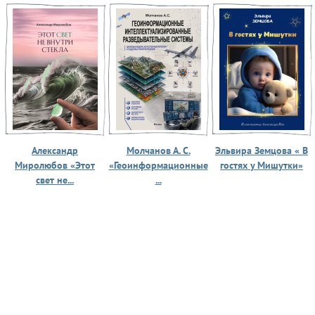
Александр
Молчанов А. С.
Эльвира Земцова « В
Миролюбов «Этот
«Геоинформационные
гостях у Мишутки»
свет не...
...