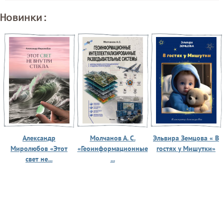
Новинки:
Александр
Молчанов А. С.
Эльвира Земцова « В
Миролюбов «Этот
«Геоинформационные
гостях у Мишутки»
свет не...
...