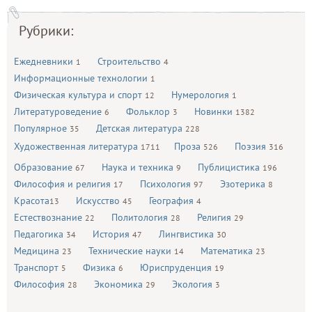
Рубрики:
Ежедневники
Строительство
1
4
Информационные технологии
1
Физическая культура и спорт
Нумерология
12
1
Литературоведение
Фольклор
Новинки
6
3
1382
Популярное
Детская литература
35
228
Художественная литература
Проза
Поэзия
1711
526
316
Образование
Наука и техника
Публицистика
67
9
196
Философия и религия
Психология
Эзотерика
17
97
8
Красота
Искусство
География
13
45
4
Естествознание
Политология
Религия
22
28
29
Педагогика
История
Лингвистика
34
47
30
Медицина
Технические науки
Математика
23
14
23
Транспорт
Физика
Юриспруденция
5
6
19
Философия
Экономика
Экология
28
29
3