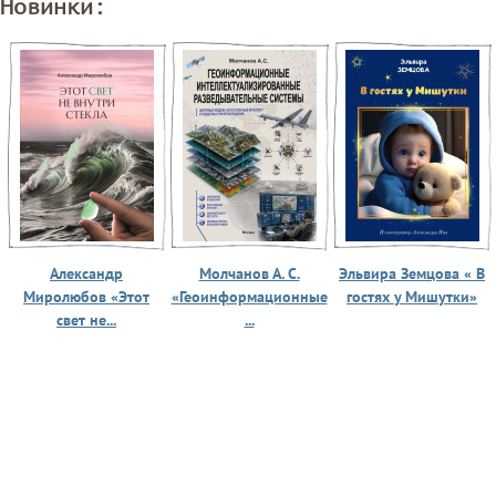
Новинки:
Александр
Молчанов А. С.
Эльвира Земцова « В
Миролюбов «Этот
«Геоинформационные
гостях у Мишутки»
свет не...
...