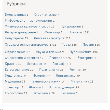
Рубрики:
Ежедневники
Строительство
1
4
Информационные технологии
1
Физическая культура и спорт
Нумерология
12
1
Литературоведение
Фольклор
Новинки
6
3
1382
Популярное
Детская литература
35
228
Художественная литература
Проза
Поэзия
1711
526
316
Образование
Наука и техника
Публицистика
67
9
196
Философия и религия
Психология
Эзотерика
17
97
8
Красота
Искусство
География
13
45
4
Естествознание
Политология
Религия
22
28
29
Педагогика
История
Лингвистика
34
47
30
Медицина
Технические науки
Математика
23
14
23
Транспорт
Физика
Юриспруденция
5
6
19
Философия
Экономика
Экология
28
29
3