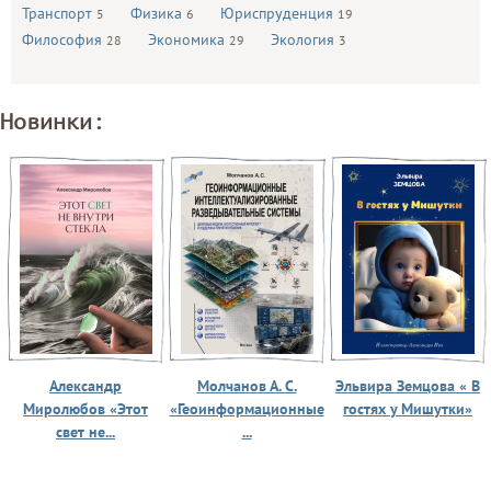
Транспорт
Физика
Юриспруденция
5
6
19
Философия
Экономика
Экология
28
29
3
Новинки:
Александр
Молчанов А. С.
Эльвира Земцова « В
Миролюбов «Этот
«Геоинформационные
гостях у Мишутки»
свет не...
...