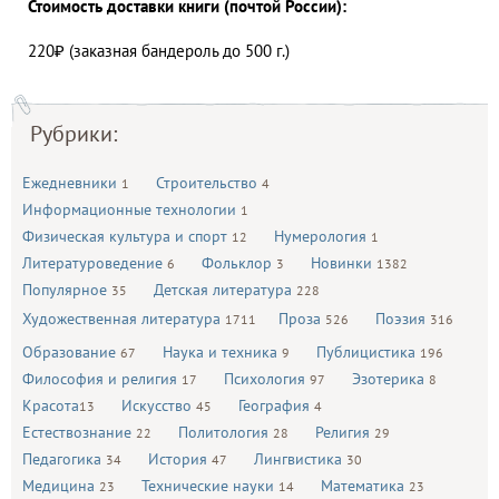
Стоимость доставки книги (почтой России):
220₽ (заказная бандероль до 500 г.)
Рубрики:
Ежедневники
Строительство
1
4
Информационные технологии
1
Физическая культура и спорт
Нумерология
12
1
Литературоведение
Фольклор
Новинки
6
3
1382
Популярное
Детская литература
35
228
Художественная литература
Проза
Поэзия
1711
526
316
Образование
Наука и техника
Публицистика
67
9
196
Философия и религия
Психология
Эзотерика
17
97
8
Красота
Искусство
География
13
45
4
Естествознание
Политология
Религия
22
28
29
Педагогика
История
Лингвистика
34
47
30
Медицина
Технические науки
Математика
23
14
23