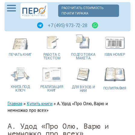
РАССЧИТАТЬ СТОИМОСТЬ
ПЕЧАТИ ТИРАЖА
+7 (495) 973-72-28
ПЕЧАТЬ
КНИГ
РАБОТА
С
ПОДГОТОВКА
ISBN
НОМЕР
ТЕКСТОМ
МАКЕТА
КНИГА
ПОД
РЕАЛИЗАЦИЯ
ДЛЯ ВУЗОВ
И
ПОЛИГРАФИЯ
КЛЮЧ
КНИГ
НИИ
Главная
»
Купить книги
»
А. Удод «Про Олю, Варю и
немножко про всех»
А. Удод «Про Олю, Варю и
немножко про всех»