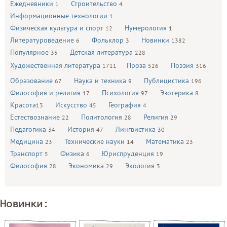
Ежедневники
Строительство
1
4
Информационные технологии
1
Физическая культура и спорт
Нумерология
12
1
Литературоведение
Фольклор
Новинки
6
3
1382
Популярное
Детская литература
35
228
Художественная литература
Проза
Поэзия
1711
526
316
Образование
Наука и техника
Публицистика
67
9
196
Философия и религия
Психология
Эзотерика
17
97
8
Красота
Искусство
География
13
45
4
Естествознание
Политология
Религия
22
28
29
Педагогика
История
Лингвистика
34
47
30
Медицина
Технические науки
Математика
23
14
23
Транспорт
Физика
Юриспруденция
5
6
19
Философия
Экономика
Экология
28
29
3
Новинки: