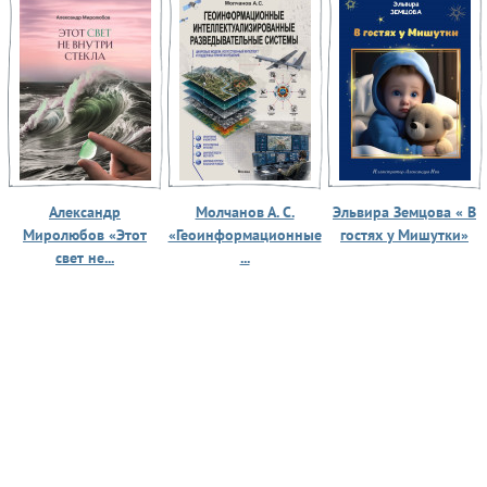
Александр
Молчанов А. С.
Эльвира Земцова « В
Миролюбов «Этот
«Геоинформационные
гостях у Мишутки»
свет не...
...