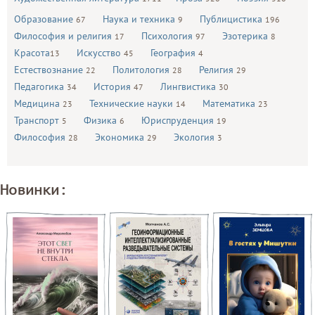
Образование
Наука и техника
Публицистика
67
9
196
Философия и религия
Психология
Эзотерика
17
97
8
Красота
Искусство
География
13
45
4
Естествознание
Политология
Религия
22
28
29
Педагогика
История
Лингвистика
34
47
30
Медицина
Технические науки
Математика
23
14
23
Транспорт
Физика
Юриспруденция
5
6
19
Философия
Экономика
Экология
28
29
3
Новинки: