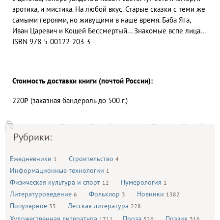
эротика, и мистика. На любой вкус. Старые сказки с теми же
самыми героями, но живущими в наше время. Баба Яга,
Иван Царевич и Кощей Бессмертый... Знакомые вспе лица...
ISBN 978-5-00122-203-3
Стоимость доставки книги (почтой России):
220₽ (заказная бандероль до 500 г.)
Рубрики:
Ежедневники
Строительство
1
4
Информационные технологии
1
Физическая культура и спорт
Нумерология
12
1
Литературоведение
Фольклор
Новинки
6
3
1382
Популярное
Детская литература
35
228
Художественная литература
Проза
Поэзия
1711
526
316