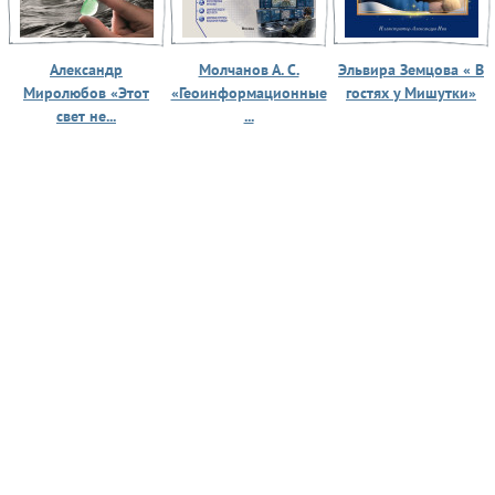
Александр
Молчанов А. С.
Эльвира Земцова « В
Миролюбов «Этот
«Геоинформационные
гостях у Мишутки»
свет не...
...