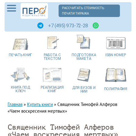
РАССЧИТАТЬ СТОИМОСТЬ
ПЕЧАТИ ТИРАЖА
+7 (495) 973-72-28
ПЕЧАТЬ
КНИГ
РАБОТА
С
ПОДГОТОВКА
ISBN
НОМЕР
ТЕКСТОМ
МАКЕТА
КНИГА
ПОД
РЕАЛИЗАЦИЯ
ДЛЯ ВУЗОВ
И
ПОЛИГРАФИЯ
КЛЮЧ
КНИГ
НИИ
Главная
»
Купить книги
»
Священник Тимофей Алферов
«Чаем воскресения мертвых»
Священник Тимофей Алферов
«Чаем воскресения мертвых»