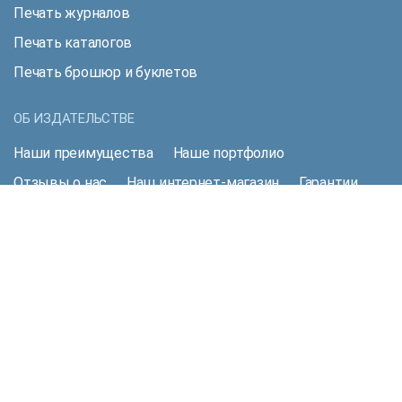
Печать журналов
Печать каталогов
Печать брошюр и буклетов
ОБ ИЗДАТЕЛЬСТВЕ
Наши преимущества
Наше портфолио
Отзывы о нас
Наш интернет-магазин
Гарантии
Наши контакты
ПОЛЕЗНАЯ ИНФОРМАЦИЯ
Акции и скидки
Рассчитать стоимость
Доставка
Оплата
Наш блог