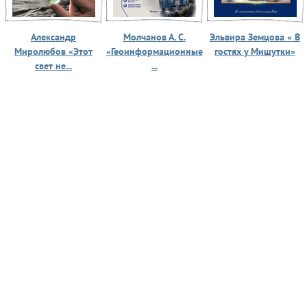
Александр
Молчанов А. С.
Эльвира Земцова « В
Миролюбов «Этот
«Геоинформационные
гостях у Мишутки»
свет не...
...