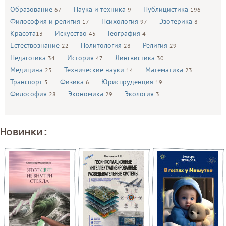
Образование
Наука и техника
Публицистика
67
9
196
Философия и религия
Психология
Эзотерика
17
97
8
Красота
Искусство
География
13
45
4
Естествознание
Политология
Религия
22
28
29
Педагогика
История
Лингвистика
34
47
30
Медицина
Технические науки
Математика
23
14
23
Транспорт
Физика
Юриспруденция
5
6
19
Философия
Экономика
Экология
28
29
3
Новинки: