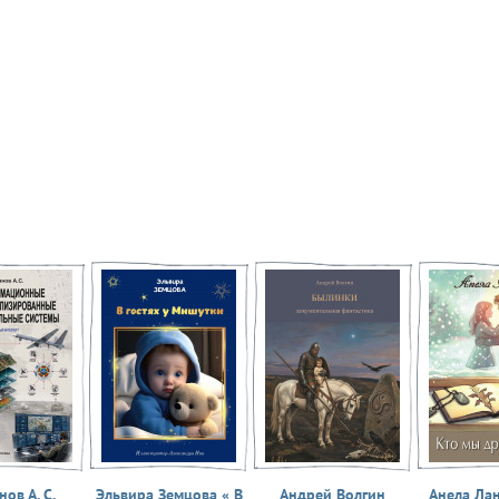
ов А. С.
Эльвира Земцова « В
Андрей Волгин
Анела Ла