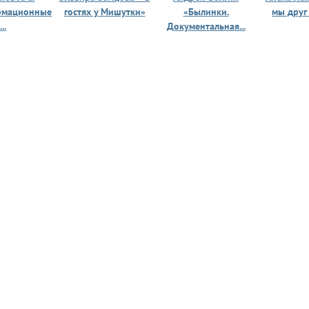
рмационные
гостях у Мишутки»
«Былинки.
мы друг
...
Документальная...