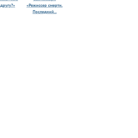
 другу?»
«Режиссер смерти.
«Призрак 
Последний...
юности