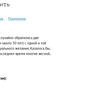
ить
за
Психология
 случайно обратились две
 около 50 лет) с одной и той
уального желания. Казалось бы,
 последнее время многие весной,
сии):