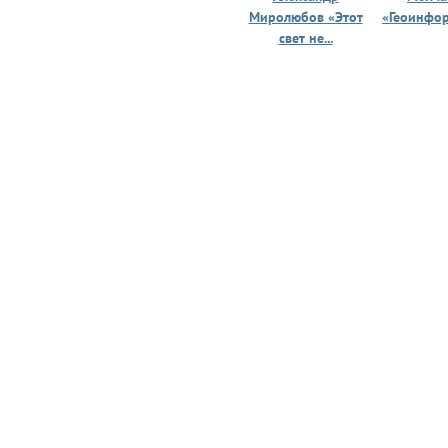
Миролюбов «Этот
«Геоинфо
свет не...