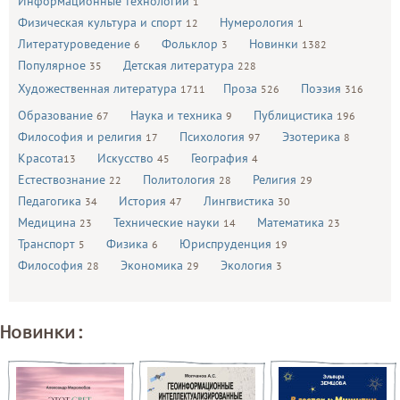
Информационные технологии
1
Физическая культура и спорт
Нумерология
12
1
Литературоведение
Фольклор
Новинки
6
3
1382
Популярное
Детская литература
35
228
Художественная литература
Проза
Поэзия
1711
526
316
Образование
Наука и техника
Публицистика
67
9
196
Философия и религия
Психология
Эзотерика
17
97
8
Красота
Искусство
География
13
45
4
Естествознание
Политология
Религия
22
28
29
Педагогика
История
Лингвистика
34
47
30
Медицина
Технические науки
Математика
23
14
23
Транспорт
Физика
Юриспруденция
5
6
19
Философия
Экономика
Экология
28
29
3
Новинки: