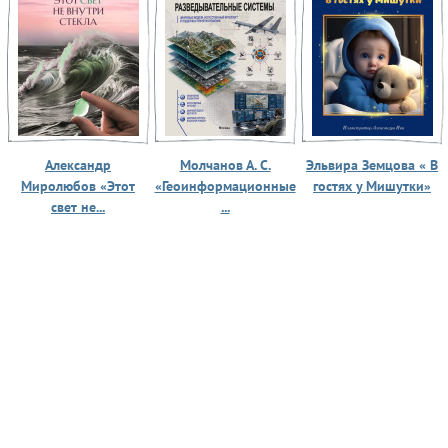
Александр
Молчанов А. С.
Эльвира Земцова « В
Миролюбов «Этот
«Геоинформационные
гостях у Мишутки»
свет не...
...