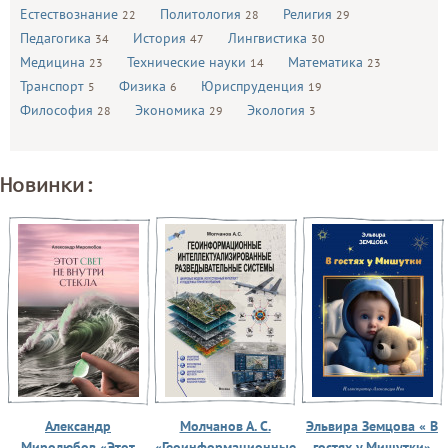
Естествознание
Политология
Религия
22
28
29
Педагогика
История
Лингвистика
34
47
30
Медицина
Технические науки
Математика
23
14
23
Транспорт
Физика
Юриспруденция
5
6
19
Философия
Экономика
Экология
28
29
3
Новинки:
Александр
Молчанов А. С.
Эльвира Земцова « В
Миролюбов «Этот
«Геоинформационные
гостях у Мишутки»