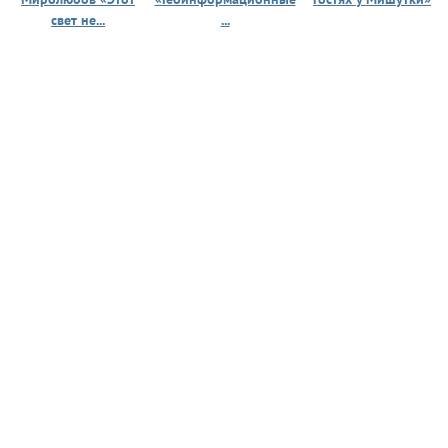
свет не...
...