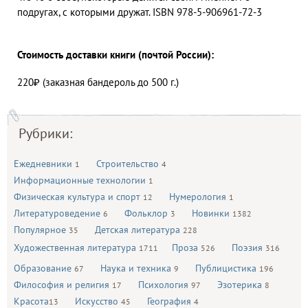
подругах, с которыми дружат. ISBN 978-5-906961-72-3
Стоимость доставки книги (почтой России):
220₽ (заказная бандероль до 500 г.)
Рубрики:
Ежедневники
Строительство
1
4
Информационные технологии
1
Физическая культура и спорт
Нумерология
12
1
Литературоведение
Фольклор
Новинки
6
3
1382
Популярное
Детская литература
35
228
Художественная литература
Проза
Поэзия
1711
526
316
Образование
Наука и техника
Публицистика
67
9
196
Философия и религия
Психология
Эзотерика
17
97
8
Красота
Искусство
География
13
45
4