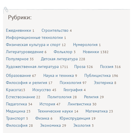
Рубрики:
Ежедневники
Строительство
1
4
Информационные технологии
1
Физическая культура и спорт
Нумерология
12
1
Литературоведение
Фольклор
Новинки
6
3
1382
Популярное
Детская литература
35
228
Художественная литература
Проза
Поэзия
1711
526
316
Образование
Наука и техника
Публицистика
67
9
196
Философия и религия
Психология
Эзотерика
17
97
8
Красота
Искусство
География
13
45
4
Естествознание
Политология
Религия
22
28
29
Педагогика
История
Лингвистика
34
47
30
Медицина
Технические науки
Математика
23
14
23
Транспорт
Физика
Юриспруденция
5
6
19
Философия
Экономика
Экология
28
29
3