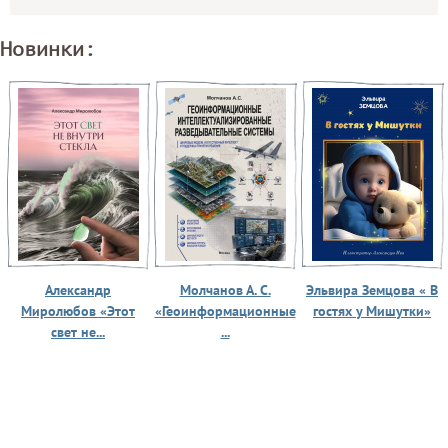
Новинки:
Александр
Молчанов А. С.
Эльвира Земцова « В
Миролюбов «Этот
«Геоинформационные
гостях у Мишутки»
свет не...
...