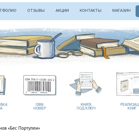
ТФОЛИО
ОТЗЫВЫ
АКЦИИ
КОНТАКТЫ
МАГАЗИН
ВКА
ISBN
КНИГА
РЕАЛИЗА
А
НОМЕР
ПОД КЛЮЧ
КНИГ
нов «Бес Портупеи»