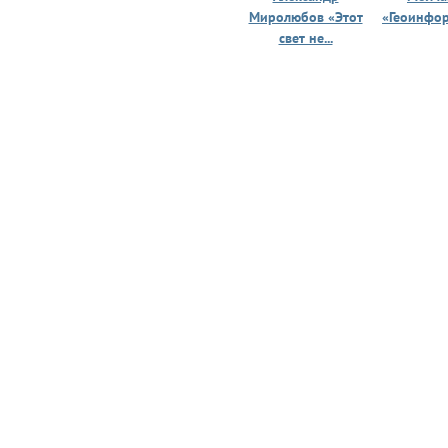
Миролюбов «Этот
«Геоинфо
свет не...