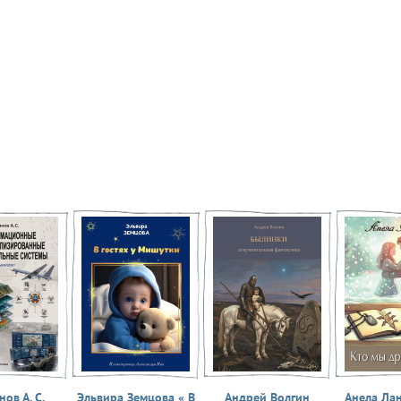
ов А. С.
Эльвира Земцова « В
Андрей Волгин
Анела Ла