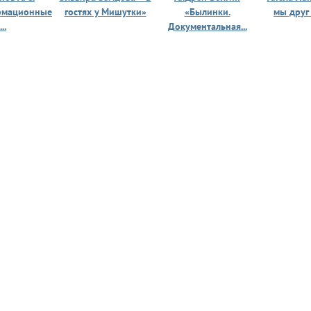
рмационные
гостях у Мишутки»
«Былинки.
мы друг
...
Документальная...