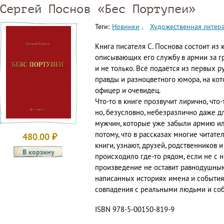
Сергей Поснов «Бес Портупеи»
Теги:
Новинки
Художественная литер
Книга писателя С. Поснова состоит из 
описывающих его службу в армии за 
и не только. Всё подаётся из первых р
правды и разноцветного юмора, на ко
офицер и очевидец.
Что-то в книге прозвучит лирично, что-
но, безусловно, небезразлично даже дл
мужчин, которые уже забыли армию или
потому, что в рассказах многие читат
480.00
₽
книги, узнают, друзей, родственников 
происходило где-то рядом, если не с 
произведение не оставит равнодушным, 
написанных историях имена и событи
совпадения с реальными людьми и собы
ISBN 978-5-00150-819-9