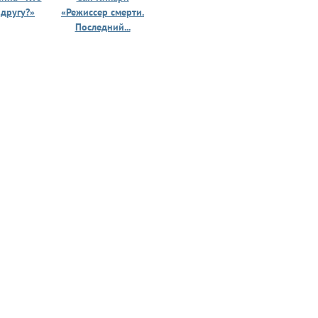
 другу?»
«Режиссер смерти.
«Призрак 
Последний...
юности