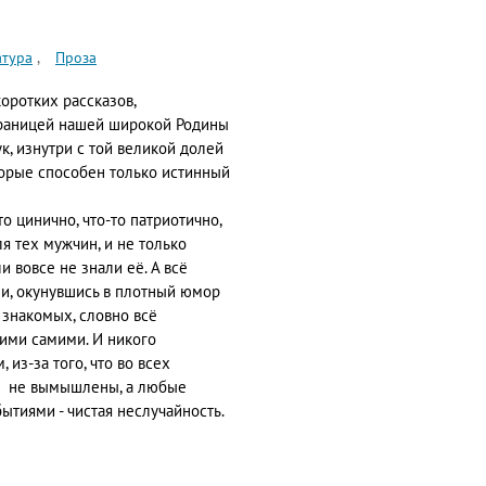
атура
Проза
коротких рассказов,
границей нашей широкой Родины
ук, изнутри с той великой долей
торые способен только истинный
то цинично, что-то патриотично,
я тех мужчин, и не только
 вовсе не знали её. А всё
ели, окунувшись в плотный юмор
и знакомых, словно всё
ними самими. И никого
из-за того, что во всех
я не вымышлены, а любые
тиями - чистая неслучайность.