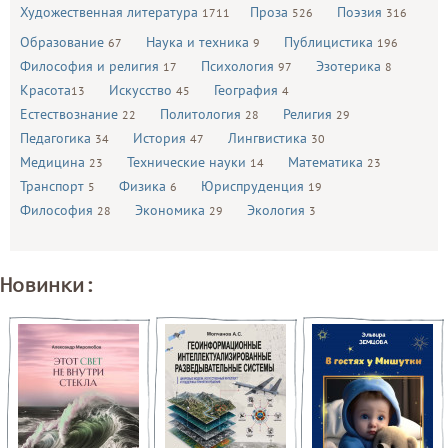
Художественная литература
Проза
Поэзия
1711
526
316
Образование
Наука и техника
Публицистика
67
9
196
Философия и религия
Психология
Эзотерика
17
97
8
Красота
Искусство
География
13
45
4
Естествознание
Политология
Религия
22
28
29
Педагогика
История
Лингвистика
34
47
30
Медицина
Технические науки
Математика
23
14
23
Транспорт
Физика
Юриспруденция
5
6
19
Философия
Экономика
Экология
28
29
3
Новинки: