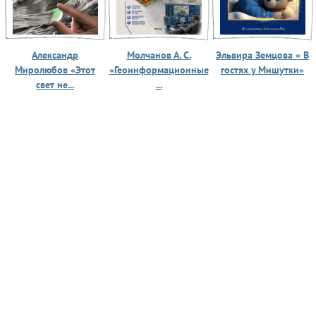
Александр
Молчанов А. С.
Эльвира Земцова « В
Миролюбов «Этот
«Геоинформационные
гостях у Мишутки»
свет не...
...