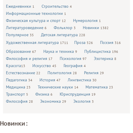
Ежедневники
Строительство
1
4
Информационные технологии
1
Физическая культура и спорт
Нумерология
12
1
Литературоведение
Фольклор
Новинки
6
3
1382
Популярное
Детская литература
35
228
Художественная литература
Проза
Поэзия
1711
526
316
Образование
Наука и техника
Публицистика
67
9
196
Философия и религия
Психология
Эзотерика
17
97
8
Красота
Искусство
География
13
45
4
Естествознание
Политология
Религия
22
28
29
Педагогика
История
Лингвистика
34
47
30
Медицина
Технические науки
Математика
23
14
23
Транспорт
Физика
Юриспруденция
5
6
19
Философия
Экономика
Экология
28
29
3
Новинки: