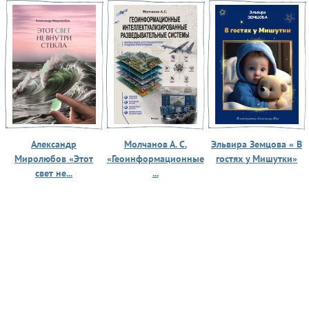
Александр
Молчанов А. С.
Эльвира Земцова « В
Миролюбов «Этот
«Геоинформационные
гостях у Мишутки»
свет не...
...