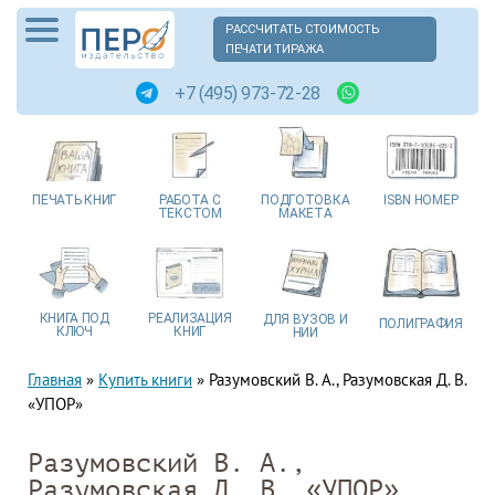
РАССЧИТАТЬ СТОИМОСТЬ
ПЕЧАТИ ТИРАЖА
+7 (495) 973-72-28
ПЕЧАТЬ
КНИГ
РАБОТА
С
ПОДГОТОВКА
ISBN
НОМЕР
ТЕКСТОМ
МАКЕТА
КНИГА
ПОД
РЕАЛИЗАЦИЯ
ДЛЯ ВУЗОВ
И
ПОЛИГРАФИЯ
КЛЮЧ
КНИГ
НИИ
Главная
»
Купить книги
»
Разумовский В. А., Разумовская Д. В.
«УПОР»
Разумовский В. А.,
Разумовская Д. В. «УПОР»