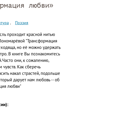
рмация любви»
атура
Поэзия
сль проходит красной нитью
.Пономарёвой "Трансформация
реходяща, но её можно удержать
тро. В книге Вы познакомитесь
Часто они, к сожалению,
 чувств. Как сберечь
асить накал страстей, подольше
торый дарует нам любовь -- об
ация любви"
сии):