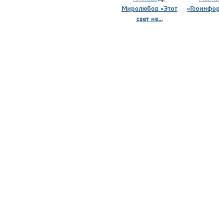
Миролюбов «Этот
«Геоинфо
свет не...