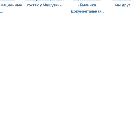
рмационные
гостях у Мишутки»
«Былинки.
мы друг
...
Документальная...