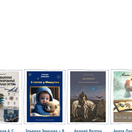
ов А. С.
Эльвира Земцова « В
Андрей Волгин
Анела Ла