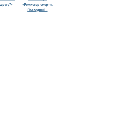
 другу?»
«Режиссер смерти.
«Призрак 
Последний...
юности