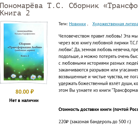
Пономарёва Т.С. Сборник «Трансфо
Книга 2
Теги:
Новинки
Художественная литер
Человечеством правит любовь! Эта мы
через всю книгу любовной лирики Т.С
любви". Да, земная любовь невечна, п
подольше, а можно потерять очень быс
с любовными историями разных людей.
заканчиваются разрывом или угасанием
возвышенные и чистые чувства, не пог
удержать божественный взлёт души, ко
этом Вы узнаете из книги "Трансформ
80.00
₽
Нет в наличии
Стоимость доставки книги (почтой Рос
220₽ (заказная бандероль до 500 г.)