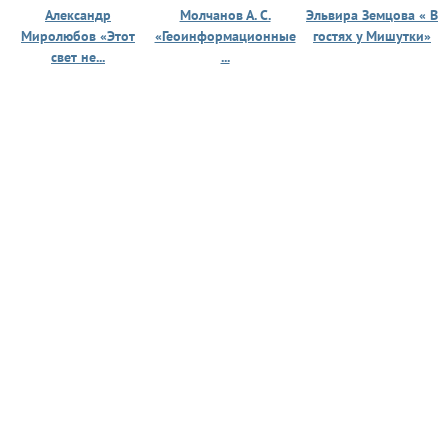
Александр
Молчанов А. С.
Эльвира Земцова « В
Миролюбов «Этот
«Геоинформационные
гостях у Мишутки»
свет не...
...