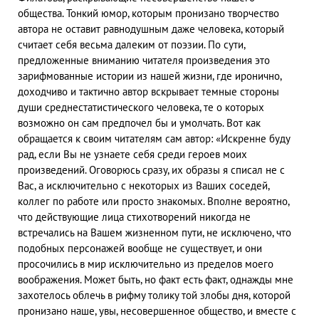
общества. Тонкий юмор, которым пронизано творчество
автора не оставит равнодушным даже человека, который
считает себя весьма далеким от поэзии. По сути,
предложенные вниманию читателя произведения это
зарифмованные истории из нашей жизни, где иронично,
доходчиво и тактично автор вскрывает темные стороны
души среднестатистического человека, те о которых
возможно он сам предпочел бы и умолчать. Вот как
обращается к своим читателям сам автор: «Искренне буду
рад, если Вы не узнаете себя среди героев моих
произведений. Оговорюсь сразу, их образы я списал не с
Вас, а исключительно с некоторых из Ваших соседей,
коллег по работе или просто знакомых. Вполне вероятно,
что действующие лица стихотворений никогда не
встречались на Вашем жизненном пути, не исключено, что
подобных персонажей вообще не существует, и они
просочились в мир исключительно из пределов моего
воображения. Может быть, но факт есть факт, однажды мне
захотелось облечь в рифму толику той злобы дня, которой
пронизано наше, увы, несовершенное общество, и вместе с