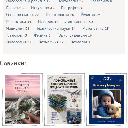
Философия и религия
Психология
Эзотерика
17
97
8
Красота
Искусство
География
13
45
4
Естествознание
Политология
Религия
22
28
29
Педагогика
История
Лингвистика
34
47
30
Медицина
Технические науки
Математика
23
14
23
Транспорт
Физика
Юриспруденция
5
6
19
Философия
Экономика
Экология
28
29
3
Новинки: