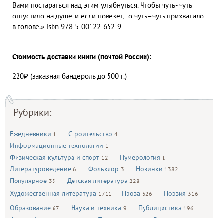
Вами постараться над этим улыбнуться. Чтобы чуть- чуть
отпустило на душе, и если повезет, то чуть–чуть прихватило
в голове.» isbn 978-5-00122-652-9
Стоимость доставки книги (почтой России):
220₽ (заказная бандероль до 500 г.)
Рубрики:
Ежедневники
Строительство
1
4
Информационные технологии
1
Физическая культура и спорт
Нумерология
12
1
Литературоведение
Фольклор
Новинки
6
3
1382
Популярное
Детская литература
35
228
Художественная литература
Проза
Поэзия
1711
526
316
Образование
Наука и техника
Публицистика
67
9
196