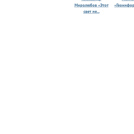
Миролюбов «Этот
«Геоинфо
свет не...