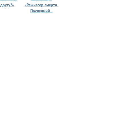
 другу?»
«Режиссер смерти.
«Призрак 
Последний...
юности