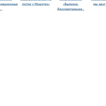
рмационные
гостях у Мишутки»
«Былинки.
мы друг
...
Документальная...