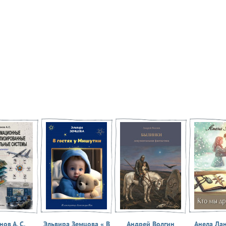
ов А. С.
Эльвира Земцова « В
Андрей Волгин
Анела Ла