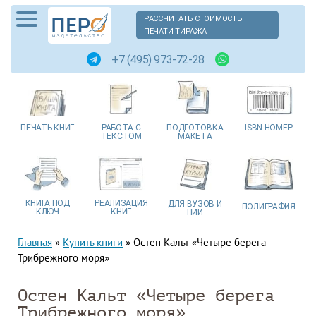
РАССЧИТАТЬ СТОИМОСТЬ
ПЕЧАТИ ТИРАЖА
+7 (495) 973-72-28
ПЕЧАТЬ
КНИГ
РАБОТА
С
ПОДГОТОВКА
ISBN
НОМЕР
ТЕКСТОМ
МАКЕТА
КНИГА
ПОД
РЕАЛИЗАЦИЯ
ДЛЯ ВУЗОВ
И
ПОЛИГРАФИЯ
КЛЮЧ
КНИГ
НИИ
Главная
»
Купить книги
»
Остен Кальт «Четыре берега
Трибрежного моря»
Остен Кальт «Четыре берега
Трибрежного моря»