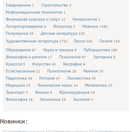
Ежедневники
Строительство
1
4
Информационные технологии
1
Физическая культура и спорт
Нумерология
12
1
Литературоведение
Фольклор
Новинки
6
3
1382
Популярное
Детская литература
35
228
Художественная литература
Проза
Поэзия
1711
526
316
Образование
Наука и техника
Публицистика
67
9
196
Философия и религия
Психология
Эзотерика
17
97
8
Красота
Искусство
География
13
45
4
Естествознание
Политология
Религия
22
28
29
Педагогика
История
Лингвистика
34
47
30
Медицина
Технические науки
Математика
23
14
23
Транспорт
Физика
Юриспруденция
5
6
19
Философия
Экономика
Экология
28
29
3
Новинки: