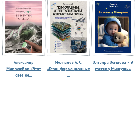
Александр
Молчанов А. С.
Эльвира Земцова « В
Миролюбов «Этот
«Геоинформационные
гостях у Мишутки»
свет не...
...