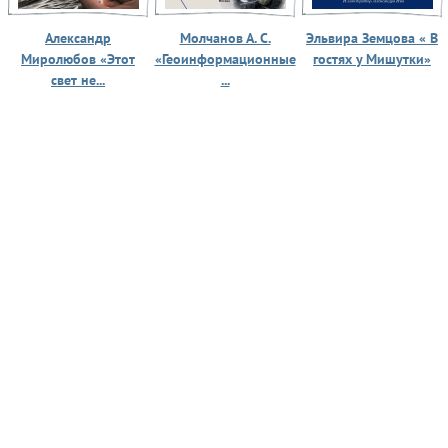
Александр
Молчанов А. С.
Эльвира Земцова « В
Миролюбов «Этот
«Геоинформационные
гостях у Мишутки»
свет не...
...