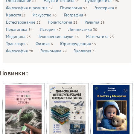
Образование
Наука и техника
Публицистика
67
9
196
Философия и религия
Психология
Эзотерика
17
97
8
Красота
Искусство
География
13
45
4
Естествознание
Политология
Религия
22
28
29
Педагогика
История
Лингвистика
34
47
30
Медицина
Технические науки
Математика
23
14
23
Транспорт
Физика
Юриспруденция
5
6
19
Философия
Экономика
Экология
28
29
3
Новинки: