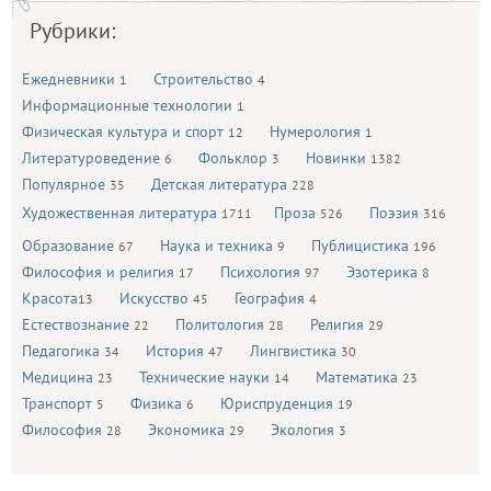
Рубрики:
Ежедневники
Строительство
1
4
Информационные технологии
1
Физическая культура и спорт
Нумерология
12
1
Литературоведение
Фольклор
Новинки
6
3
1382
Популярное
Детская литература
35
228
Художественная литература
Проза
Поэзия
1711
526
316
Образование
Наука и техника
Публицистика
67
9
196
Философия и религия
Психология
Эзотерика
17
97
8
Красота
Искусство
География
13
45
4
Естествознание
Политология
Религия
22
28
29
Педагогика
История
Лингвистика
34
47
30
Медицина
Технические науки
Математика
23
14
23
Транспорт
Физика
Юриспруденция
5
6
19
Философия
Экономика
Экология
28
29
3