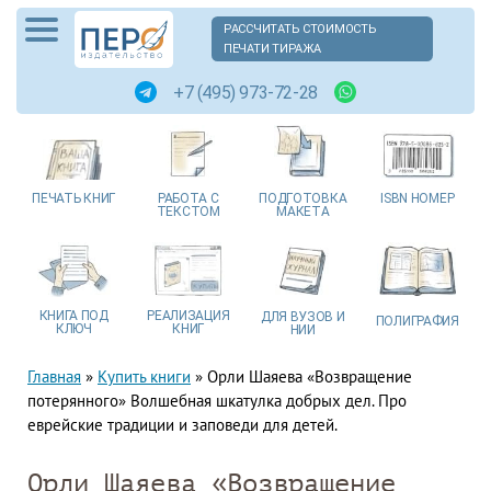
РАССЧИТАТЬ СТОИМОСТЬ
ПЕЧАТИ ТИРАЖА
+7 (495) 973-72-28
ПЕЧАТЬ
КНИГ
РАБОТА
С
ПОДГОТОВКА
ISBN
НОМЕР
ТЕКСТОМ
МАКЕТА
КНИГА
ПОД
РЕАЛИЗАЦИЯ
ДЛЯ ВУЗОВ
И
ПОЛИГРАФИЯ
КЛЮЧ
КНИГ
НИИ
Главная
»
Купить книги
»
Орли Шаяева «Возвращение
потерянного» Волшебная шкатулка добрых дел. Про
еврейские традиции и заповеди для детей.
Орли Шаяева «Возвращение