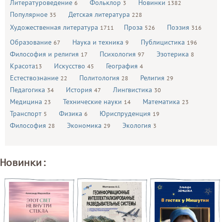
Литературоведение
Фольклор
Новинки
6
3
1382
Популярное
Детская литература
35
228
Художественная литература
Проза
Поэзия
1711
526
316
Образование
Наука и техника
Публицистика
67
9
196
Философия и религия
Психология
Эзотерика
17
97
8
Красота
Искусство
География
13
45
4
Естествознание
Политология
Религия
22
28
29
Педагогика
История
Лингвистика
34
47
30
Медицина
Технические науки
Математика
23
14
23
Транспорт
Физика
Юриспруденция
5
6
19
Философия
Экономика
Экология
28
29
3
Новинки: