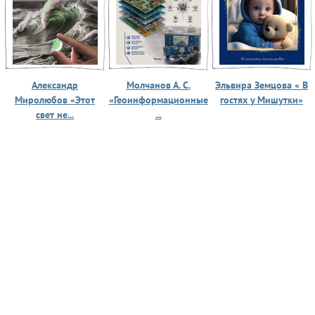
Александр
Молчанов А. С.
Эльвира Земцова « В
Миролюбов «Этот
«Геоинформационные
гостях у Мишутки»
свет не...
...