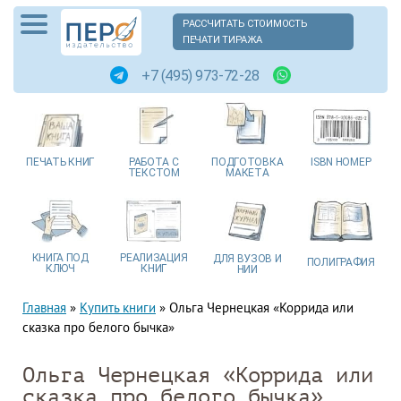
РАССЧИТАТЬ СТОИМОСТЬ
ПЕЧАТИ ТИРАЖА
+7 (495) 973-72-28
ПЕЧАТЬ
КНИГ
РАБОТА
С
ПОДГОТОВКА
ISBN
НОМЕР
ТЕКСТОМ
МАКЕТА
КНИГА
ПОД
РЕАЛИЗАЦИЯ
ДЛЯ ВУЗОВ
И
ПОЛИГРАФИЯ
КЛЮЧ
КНИГ
НИИ
Главная
»
Купить книги
»
Ольга Чернецкая «Коррида или
сказка про белого бычка»
Ольга Чернецкая «Коррида или
сказка про белого бычка»