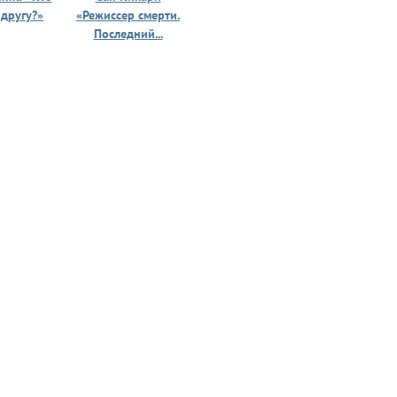
 другу?»
«Режиссер смерти.
«Призрак 
Последний...
юности