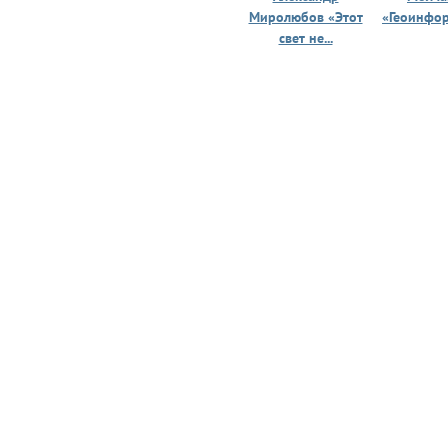
Миролюбов «Этот
«Геоинфо
свет не...