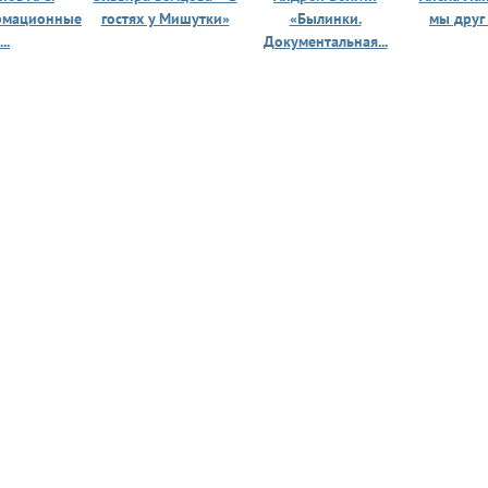
рмационные
гостях у Мишутки»
«Былинки.
мы друг
...
Документальная...