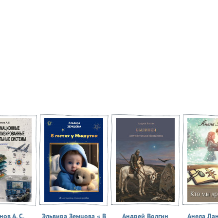
ов А. С.
Эльвира Земцова « В
Андрей Волгин
Анела Ла