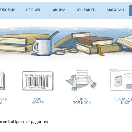
ТФОЛИО
ОТЗЫВЫ
АКЦИИ
КОНТАКТЫ
МАГАЗИН
ВКА
ISBN
КНИГА
РЕАЛИЗА
А
НОМЕР
ПОД КЛЮЧ
КНИГ
вский «Простые радости»