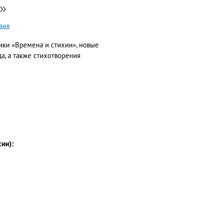
»
зия
ки «Времена и стихии», новые
а, а также стихотворения
сии):