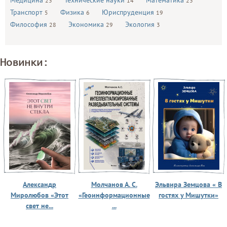
Медицина
Технические науки
Математика
23
14
23
Транспорт
Физика
Юриспруденция
5
6
19
Философия
Экономика
Экология
28
29
3
Новинки:
Александр
Молчанов А. С.
Эльвира Земцова « В
Миролюбов «Этот
«Геоинформационные
гостях у Мишутки»
свет не...
...