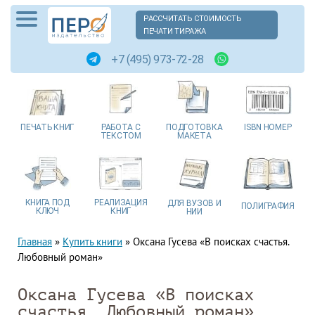
РАССЧИТАТЬ СТОИМОСТЬ
ПЕЧАТИ ТИРАЖА
+7 (495) 973-72-28
ПЕЧАТЬ
КНИГ
РАБОТА
С
ПОДГОТОВКА
ISBN
НОМЕР
ТЕКСТОМ
МАКЕТА
КНИГА
ПОД
РЕАЛИЗАЦИЯ
ДЛЯ ВУЗОВ
И
ПОЛИГРАФИЯ
КЛЮЧ
КНИГ
НИИ
Главная
»
Купить книги
»
Оксана Гусева «В поисках счастья.
Любовный роман»
Оксана Гусева «В поисках
счастья. Любовный роман»