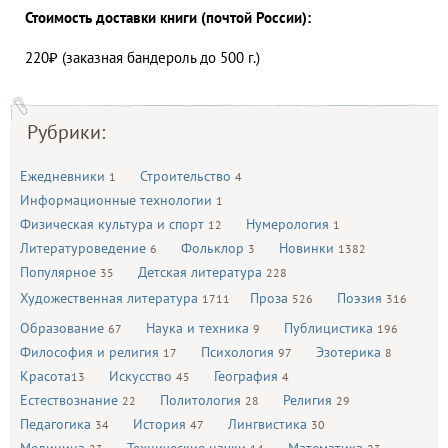
Стоимость доставки книги (почтой России):
220₽ (заказная бандероль до 500 г.)
Рубрики:
Ежедневники
Строительство
1
4
Информационные технологии
1
Физическая культура и спорт
Нумерология
12
1
Литературоведение
Фольклор
Новинки
6
3
1382
Популярное
Детская литература
35
228
Художественная литература
Проза
Поэзия
1711
526
316
Образование
Наука и техника
Публицистика
67
9
196
Философия и религия
Психология
Эзотерика
17
97
8
Красота
Искусство
География
13
45
4
Естествознание
Политология
Религия
22
28
29
Педагогика
История
Лингвистика
34
47
30