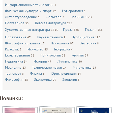
Информационные технологии
1
Физическая культура и спорт
Нумерология
12
1
Литературоведение
Фольклор
Новинки
6
3
1382
Популярное
Детская литература
35
228
Художественная литература
Проза
Поэзия
1711
526
316
Образование
Наука и техника
Публицистика
67
9
196
Философия и религия
Психология
Эзотерика
17
97
8
Красота
Искусство
География
13
45
4
Естествознание
Политология
Религия
22
28
29
Педагогика
История
Лингвистика
34
47
30
Медицина
Технические науки
Математика
23
14
23
Транспорт
Физика
Юриспруденция
5
6
19
Философия
Экономика
Экология
28
29
3
Новинки: