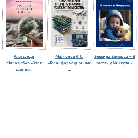
Александр
Молчанов А. С.
Эльвира Земцова « В
Миролюбов «Этот
«Геоинформационные
гостях у Мишутки»
свет не...
...