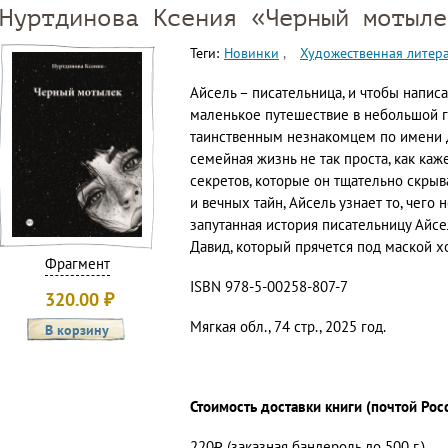
Нуртдинова Ксения «Черный мотыле
Теги:
Новинки
Художественная литер
Айсель – писательница, и чтобы написат
маленькое путешествие в небольшой г
таинственным незнакомцем по имени Д
семейная жизнь не так проста, как каж
секретов, которые он тщательно скрыва
и вечных тайн, Айсель узнает то, чего 
запутанная история писательницу Айсе
Давид, который прячется под маской 
Фрагмент
ISBN 978-5-00258-807-7
320.00
₽
Мягкая обл., 74 стр., 2025 год.
Стоимость доставки книги (почтой Рос
220₽ (заказная бандероль до 500 г.)