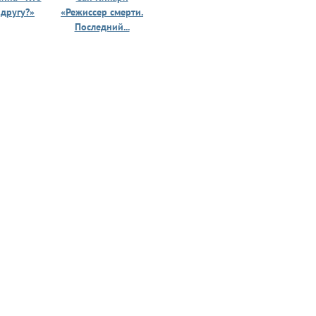
 другу?»
«Режиссер смерти.
«Призрак 
Последний...
юности