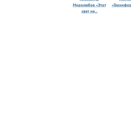
Миролюбов «Этот
«Геоинфо
свет не...