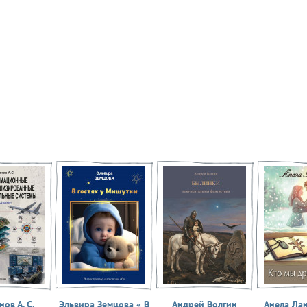
ов А. С.
Эльвира Земцова « В
Андрей Волгин
Анела Ла