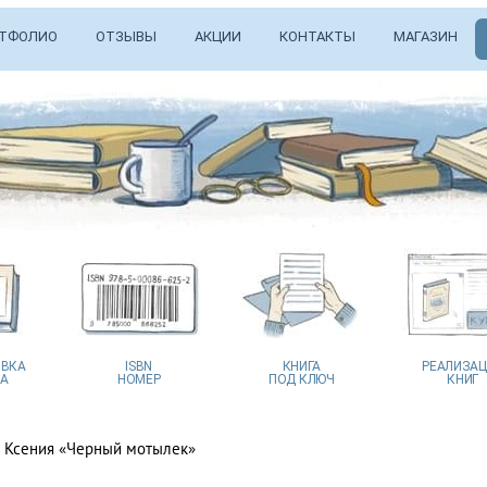
ТФОЛИО
ОТЗЫВЫ
АКЦИИ
КОНТАКТЫ
МАГАЗИН
ВКА
ISBN
КНИГА
РЕАЛИЗА
А
НОМЕР
ПОД КЛЮЧ
КНИГ
 Ксения «Черный мотылек»