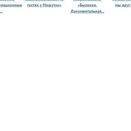
рмационные
гостях у Мишутки»
«Былинки.
мы друг
...
Документальная...