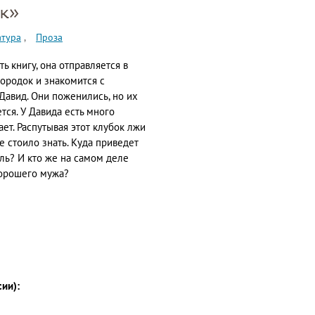
к»
атура
Проза
ь книгу, она отправляется в
ородок и знакомится с
авид. Они поженились, но их
ется. У Давида есть много
ет. Распутывая этот клубок лжи
не стоило знать. Куда приведет
ль? И кто же на самом деле
хорошего мужа?
сии):