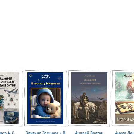
ов А. С.
Эльвира Земцова « В
Андрей Волгин
Анела Ла