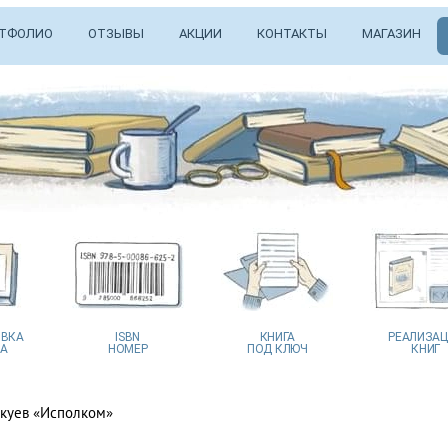
ТФОЛИО
ОТЗЫВЫ
АКЦИИ
КОНТАКТЫ
МАГАЗИН
ВКА
ISBN
КНИГА
РЕАЛИЗА
А
НОМЕР
ПОД КЛЮЧ
КНИГ
куев «Исполком»