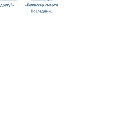
 другу?»
«Режиссер смерти.
«Призрак 
Последний...
юности