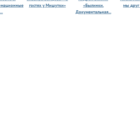
рмационные
гостях у Мишутки»
«Былинки.
мы друг
...
Документальная...