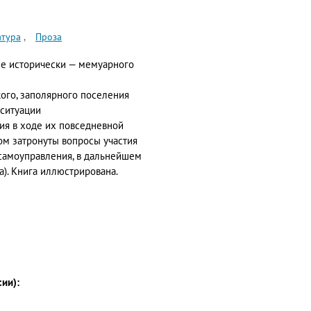
атура
Проза
е исторически — мемуарного
ого, заполярного поселения
 ситуации
ия в ходе их повседневной
ом затронуты вопросы участия
 самоуправления, в дальнейшем
а). Книга иллюстрирована.
сии):