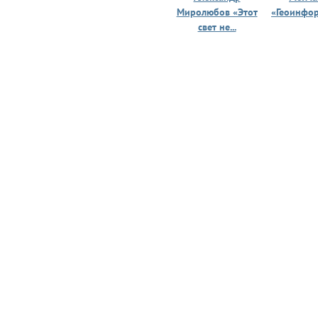
Миролюбов «Этот
«Геоинфо
свет не...